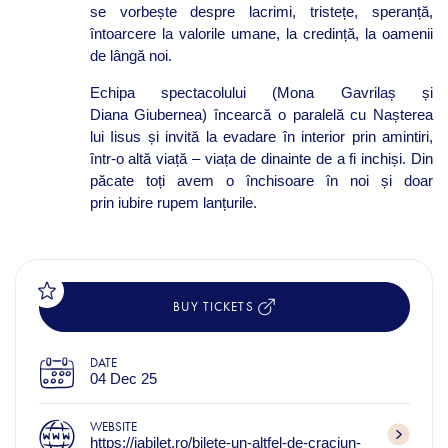
se vorbește despre lacrimi, tristețe, speranță,
întoarcere la valorile umane, la credință, la oamenii
de lângă noi.
Echipa spectacolului (Mona Gavrilaș și
Diana Giubernea) încearcă o paralelă cu Nașterea
lui Iisus și invită la evadare în interior prin amintiri,
într-o altă viață – viața de dinainte de a fi inchiși. Din
păcate toți avem o închisoare în noi și doar
prin iubire rupem lanțurile.
BUY TICKETS
DATE
04 Dec 25
WEBSITE
https://iabilet.ro/bilete-un-altfel-de-craciun-