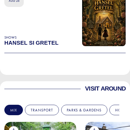
AUG 26
SHOWS
HANSEL SI GRETEL
VISIT AROUND
MIX
TRANSPORT
PARKS & GARDENS
HOSPIT