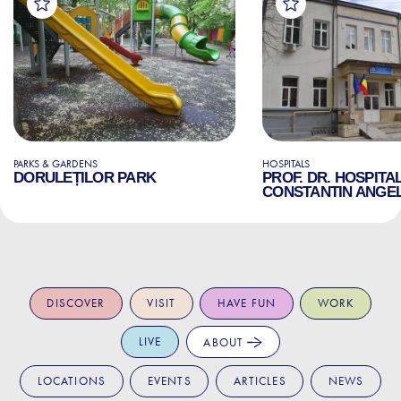
PARKS & GARDENS
HOSPITALS
DORULEȚILOR PARK
PROF. DR. HOSPITA
CONSTANTIN ANGE
DISCOVER
VISIT
HAVE FUN
WORK
LIVE
ABOUT
LOCATIONS
EVENTS
ARTICLES
NEWS