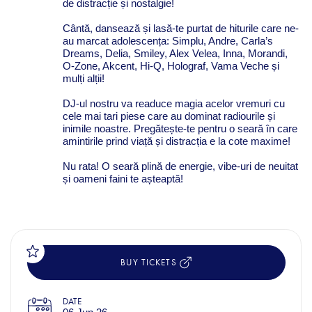
de distracție și nostalgie!
Cântă, dansează și lasă-te purtat de hiturile care ne-
au marcat adolescența: Simplu, Andre, Carla’s
Dreams, Delia, Smiley, Alex Velea, Inna, Morandi,
O-Zone, Akcent, Hi-Q, Holograf, Vama Veche și
mulți alții!
DJ-ul nostru va readuce magia acelor vremuri cu
cele mai tari piese care au dominat radiourile și
inimile noastre. Pregătește-te pentru o seară în care
amintirile prind viață și distracția e la cote maxime!
Nu rata! O seară plină de energie, vibe-uri de neuitat
și oameni faini te așteaptă!
BUY TICKETS
DATE