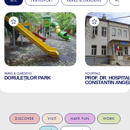
MIX
TRANSPORT
PARKS & GARDENS
HOSPIT
PARKS & GARDENS
HOSPITALS
DORULEȚILOR PARK
PROF. DR. HOSPITA
CONSTANTIN ANGE
DISCOVER
VISIT
HAVE FUN
WORK