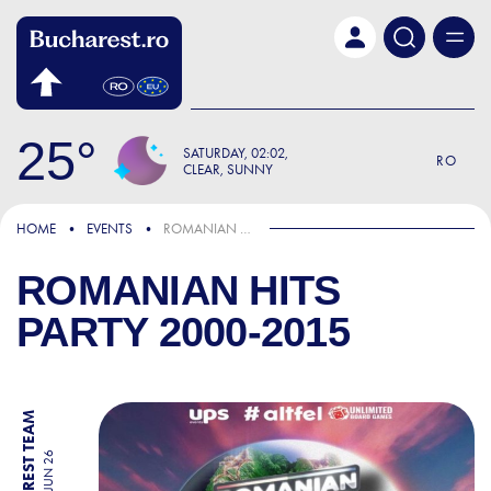
Skip to main content
25
SATURDAY
02:02
RO
CLEAR, SUNNY
HOME
EVENTS
ROMANIAN HITS PARTY 2000-2015
ROMANIAN HITS
PARTY 2000-2015
BY BUCHAREST TEAM
06 JUN 26