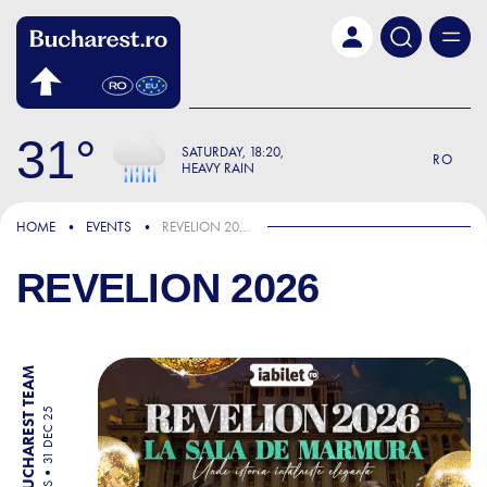
Skip to main content
31
SATURDAY
18:20
RO
HEAVY RAIN
HOME
EVENTS
REVELION 2026
REVELION 2026
BY BUCHAREST TEAM
31 DEC 25