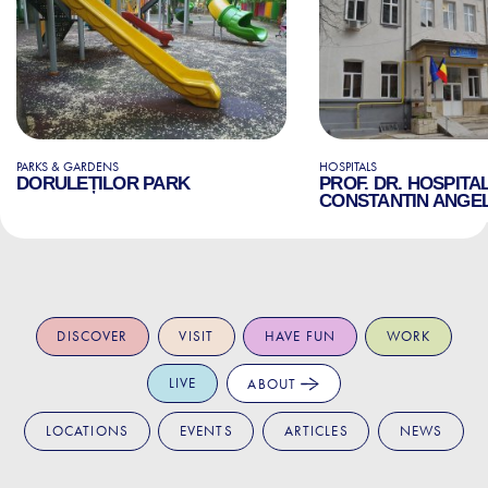
PARKS & GARDENS
HOSPITALS
DORULEȚILOR PARK
PROF. DR. HOSPITA
CONSTANTIN ANGE
DISCOVER
VISIT
HAVE FUN
WORK
LIVE
ABOUT
LOCATIONS
EVENTS
ARTICLES
NEWS