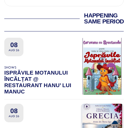
HAPPENING
SAME PERIOD
08
AUG 26
SHOWS
ISPRĂVILE MOTANULUI
ÎNCĂLȚAT @
RESTAURANT HANU’ LUI
MANUC
08
AUG 26