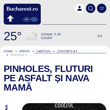
Skip to main content
25
SUNDAY
11:39
RO
CLOUDY
HOME
EVENTS
HAVE FUN
CONCERTS & FESTIVALS
PINHOLES, FLUTURI PE ASFALT ȘI NAVA MAMĂ
PINHOLES, FLUTURI
PE ASFALT ȘI NAVA
MAMĂ