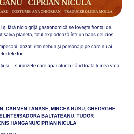
al și fără nicio grijă gastronomică se lovește frontal de
t salva planeta, totul explodează într-un haos delicios.
pecabil dozat, ritm nebun și personaje pe care nu ai
fectele lor.
ții și… surprizele care apar atunci când toată lumea vrea
ERN, CARMEN TANASE, MIRCEA RUSU, GHEORGHE
A MELINTE/ISADORA BALTATEANU, TUDOR
ENIS HANGANU/CIPRIAN NICULA