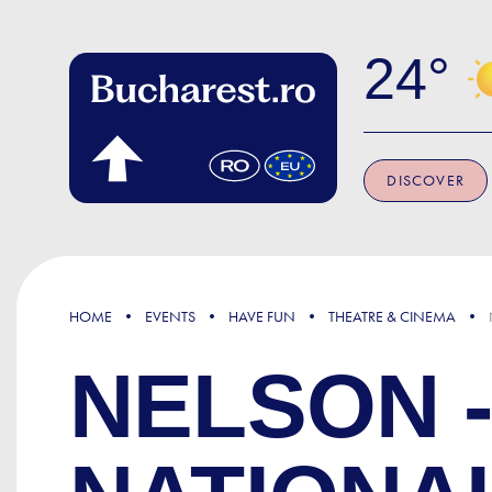
Skip to main content
24
DISCOVER
HOME
EVENTS
HAVE FUN
THEATRE & CINEMA
NELSON 