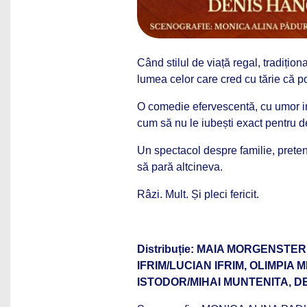
Când stilul de viață regal, tradițion
lumea celor care cred cu tărie că po
O comedie efervescentă, cu umor im
cum să nu le iubești exact pentru de
Un spectacol despre familie, preten
să pară altcineva.
Râzi. Mult. Și pleci fericit.
Distribuție: MAIA MORGENST
IFRIM/LUCIAN IFRIM, OLIMPI
ISTODOR/MIHAI MUNTENITA, D