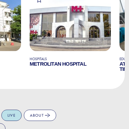
HOSPITALS
EDUC
METROLITAN HOSPITAL
ATL
TIN
LIVE
ABOUT