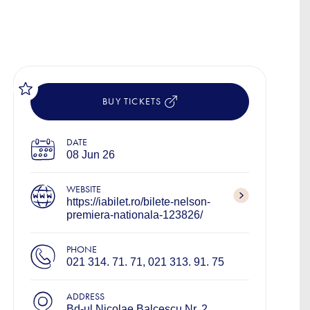
BUY TICKETS
DATE
08 Jun 26
WEBSITE
https://iabilet.ro/bilete-nelson-
premiera-nationala-123826/
PHONE
021 314. 71. 71, 021 313. 91. 75
ADDRESS
Bd-ul Nicolae Balcescu Nr. 2