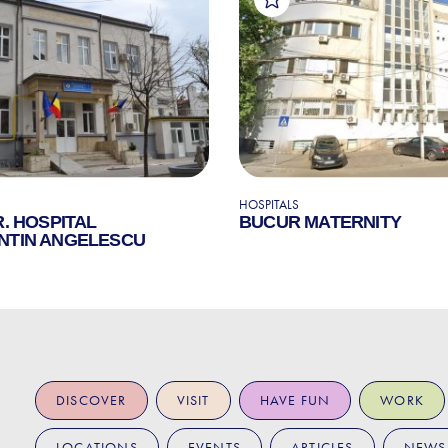
HOSPITALS
R. HOSPITAL
BUCUR MATERNITY
NTIN ANGELESCU
DISCOVER
VISIT
HAVE FUN
WORK
LOCATIONS
EVENTS
ARTICLES
NEWS