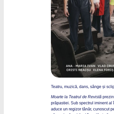
Teatru, muzică, dans, sânge și sclip
Moarte la Teatrul de Revistă
prezint
prăpastiei. Sub spectrul iminent al î
aduce un regizor tânăr, cunoscut p