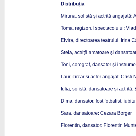
Distribuția
Miruna, solistă și actriță angajată:
Toma, regizorul spectacolului: Vla
Elvira, directoarea teatrului: Irina
Stela, actriță amatoare și dansatoa
Toni, coregraf, dansator și instrume
Laur, circar si actor angajat: Cristi
Iulia, solistă, dansatoare și actriță:
Dima, dansator, fost fotbalist, iubitu
Sara, dansatoare: Cezara Borger
Florentin, dansator: Florentin Mun