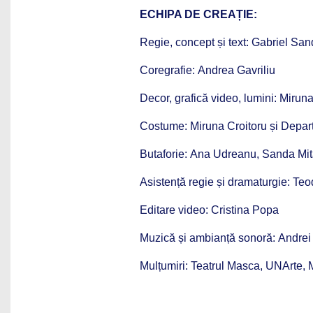
ECHIPA DE CREAȚIE:
Regie, concept și text: Gabriel Sa
Coregrafie: Andrea Gavriliu
Decor, grafică video, lumini: Miruna
Costume: Miruna Croitoru și Depa
Butaforie: Ana Udreanu, Sanda Mi
Asistență regie și dramaturgie: Te
Editare video: Cristina Popa
Muzică și ambianță sonoră: Andrei 
Mulțumiri: Teatrul Masca, UNArte, 