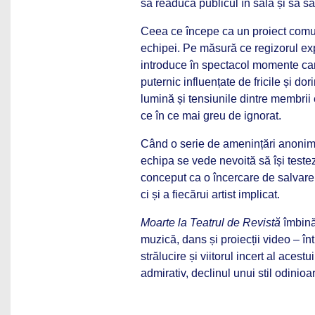
să readucă publicul în sală și să sal
Ceea ce începe ca un proiect comun d
echipei. Pe măsură ce regizorul expl
introduce în spectacol momente car
puternic influențate de fricile și do
lumină și tensiunile dintre membrii e
ce în ce mai greu de ignorat.
Când o serie de amenințări anonime
echipa se vede nevoită să își testez
conceput ca o încercare de salvare, 
ci și a fiecărui artist implicat.
Moarte la Teatrul de Revistă
îmbină
muzică, dans și proiecții video – în
strălucire și viitorul incert al acest
admirativ, declinul unui stil odinioa