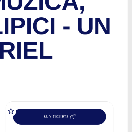
MUZICĂ,
PICI - UN
RIEL
BUY TICKETS