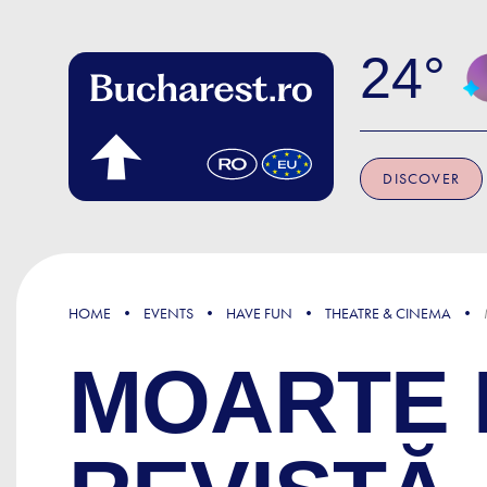
Skip to main content
24
DISCOVER
HOME
EVENTS
HAVE FUN
THEATRE & CINEMA
MOARTE 