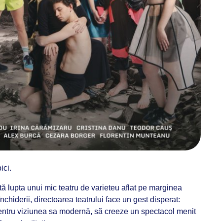
ici.
ă lupta unui mic teatru de varieteu aflat pe marginea
nchiderii, directoarea teatrului face un gest disperat:
entru viziunea sa modernă, să creeze un spectacol menit