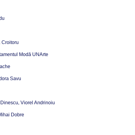
ndu
 Croitoru
rtamentul Modă UNArte
tache
odora Savu
Dinescu, Viorel Andrinoiu
Mihai Dobre