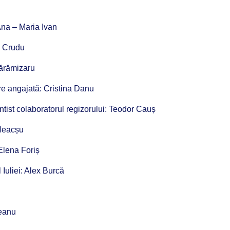
 Ana – Maria Ivan
d Crudu
 Cărămizaru
re angajată: Cristina Danu
ntist colaboratorul regizorului: Teodor Cauș
 Neacșu
 Elena Foriș
l Iuliei: Alex Burcă
teanu