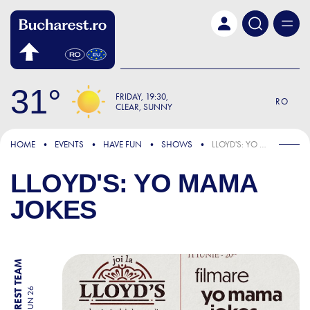
Skip to main content
31
FRIDAY
19:30
RO
CLEAR, SUNNY
HOME
EVENTS
HAVE FUN
SHOWS
LLOYD'S: YO MAMA JOKES
LLOYD'S: YO MAMA
JOKES
BY BUCHAREST TEAM
11 JUN 26