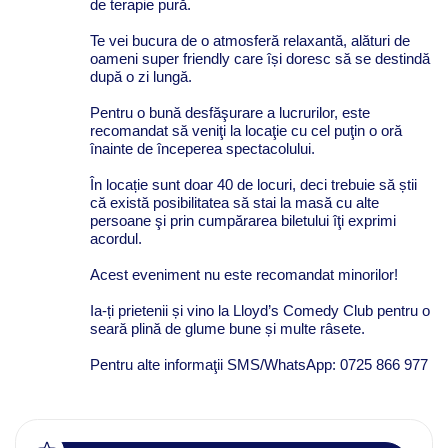
de terapie pură.
Te vei bucura de o atmosferă relaxantă, alături de
oameni super friendly care își doresc să se destindă
după o zi lungă.
Pentru o bună desfăşurare a lucrurilor, este
recomandat să veniţi la locaţie cu cel puţin o oră
înainte de începerea spectacolului.
În locație sunt doar 40 de locuri, deci trebuie să știi
că există posibilitatea să stai la masă cu alte
persoane şi prin cumpărarea biletului îţi exprimi
acordul.
Acest eveniment nu este recomandat minorilor!
Ia-ți prietenii și vino la Lloyd’s Comedy Club pentru o
seară plină de glume bune și multe râsete.
Pentru alte informaţii SMS/WhatsApp: 0725 866 977