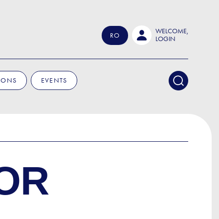
WELCOME,
RO
LOGIN
IONS
EVENTS
OR