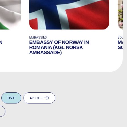
EMBASSIES
EDUC
N
EMBASSY OF NORWAY IN
MAR
ROMANIA (KGL NORSK
SC
AMBASSADE)
LIVE
ABOUT