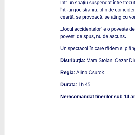
Într-un spațiu suspendat între trecu
într-un joc straniu, plin de coincide
ceartă, se provoacă, se ating cu vor
„Jocul accidentelor” e o poveste des
povești de spus, nu de ascuns.
Un spectacol în care râdem si plâ
Distribuția:
Mara Stoian, Cezar Di
Regia:
Alina Csurok
Durata:
1h 45
Nerecomandat tinerilor sub 14 an