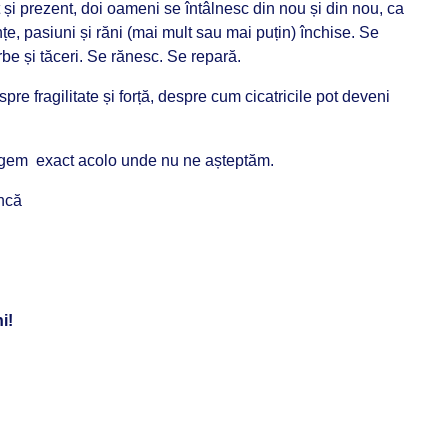
t și prezent, doi oameni se întâlnesc din nou și din nou, ca
nțe, pasiuni și răni (mai mult sau mai puțin) închise. Se
be și tăceri. Se rănesc. Se repară.
pre fragilitate și forță, despre cum cicatricile pot deveni
ngem exact acolo unde nu ne așteptăm.
ncă
i!