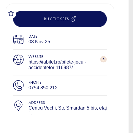
BUY TICKETS
DATE
08 Nov 25
WEBSITE
https://iabilet.ro/bilete-jocul-
accidentelor-116987/
PHONE
0754 850 212
ADDRESS
Centru Vechi, Str. Smardan 5 bis, etaj
1.