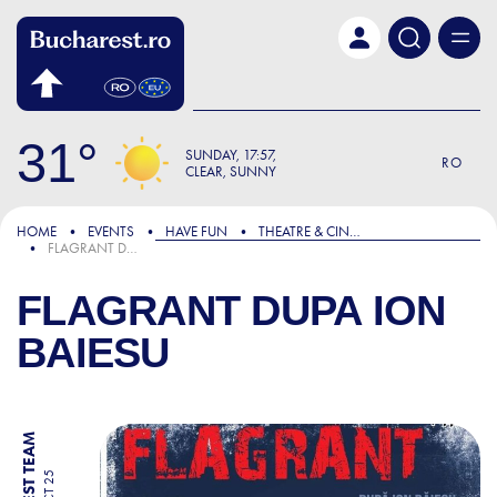
Skip to main content
31
SUNDAY
17:57
RO
CLEAR, SUNNY
HOME
EVENTS
HAVE FUN
THEATRE & CINEMA
FLAGRANT DUPA ION BAIESU
FLAGRANT DUPA ION
BAIESU