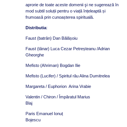
aprorie de toate aceste domenii şi ne sugerează în
mod subtil soluții pentru o viață înțeleaptă și
frumoasă prin cunoașterea spirituală.
Distributia
:
Faust (batrân) Dan Bălășoiu
Faust (tânar) Luca Cezar Petreșteanu /Adrian
Gheorghe
Mefisto (Ahriman) Bogdan Ilie
Mefisto (Lucifer) / Spiritul rău Alina Dumitrelea
Margareta / Euphorion Arina Vrabie
Valentin / Chiron / Împăratul Marius
Blaj
Paris Emanuel Ionuț
Bojescu