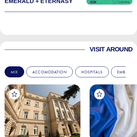
EMERALD + ETERNASY
VISIT AROUND
MIX
ACCOMODATION
HOSPITALS
EMBASSIE