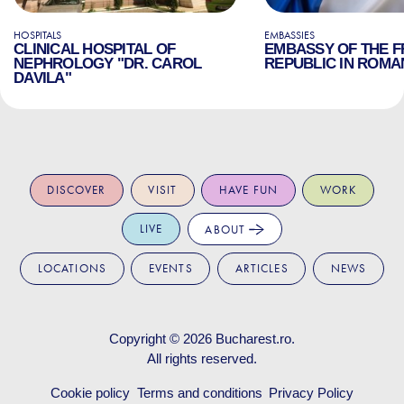
HOSPITALS
EMBASSIES
CLINICAL HOSPITAL OF
EMBASSY OF THE 
NEPHROLOGY "DR. CAROL
REPUBLIC IN ROMA
DAVILA"
DISCOVER
VISIT
HAVE FUN
WORK
LIVE
ABOUT
LOCATIONS
EVENTS
ARTICLES
NEWS
Copyright © 2026
Bucharest.ro
.
All rights reserved.
Cookie policy
Terms and conditions
Privacy Policy