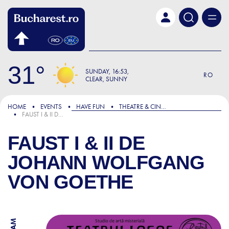
Skip to main content
31
SUNDAY
16:53
RO
CLEAR, SUNNY
HOME
EVENTS
HAVE FUN
THEATRE & CINEMA
FAUST I & II DE JOHANN WOLFGANG VON GOETHE
FAUST I & II DE
JOHANN WOLFGANG
VON GOETHE