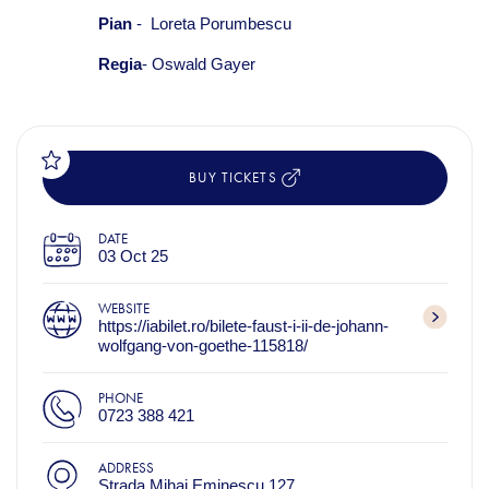
Pian
- Loreta Porumbescu
Regia
- Oswald Gayer
BUY TICKETS
DATE
03 Oct 25
WEBSITE
https://iabilet.ro/bilete-faust-i-ii-de-johann-
wolfgang-von-goethe-115818/
PHONE
0723 388 421
ADDRESS
Strada Mihai Eminescu 127