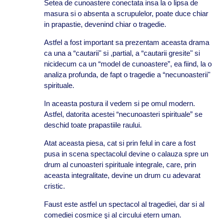
Setea de cunoastere conectata insa la o lipsa de
masura si o absenta a scrupulelor, poate duce chiar
in prapastie, devenind chiar o tragedie.
Astfel a fost important sa prezentam aceasta drama
ca una a “cautarii" si ,partial, a “cautarii gresite" si
nicidecum ca un “model de cunoastere”, ea fiind, la o
analiza profunda, de fapt o tragedie a “necunoasterii"
spirituale.
In aceasta postura il vedem si pe omul modern.
Astfel, datorita acestei “necunoasteri spirituale” se
deschid toate prapastiile raului.
Atat aceasta piesa, cat si prin felul in care a fost
pusa in scena spectacolul devine o calauza spre un
drum al cunoasteri spirituale integrale, care, prin
aceasta integralitate, devine un drum cu adevarat
cristic.
Faust este astfel un spectacol al tragediei, dar si al
comediei cosmice şi al circului etern uman.