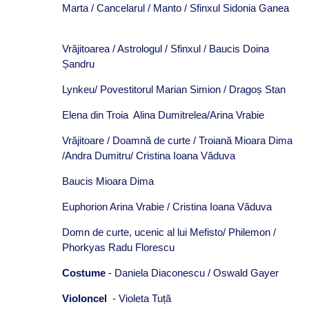
Marta / Cancelarul / Manto / Sfinxul Sidonia Ganea
Vrăjitoarea / Astrologul / Sfinxul / Baucis Doina
Șandru
Lynkeu/ Povestitorul Marian Simion / Dragoș Stan
Elena din Troia Alina Dumitrelea/Arina Vrabie
Vrăjitoare / Doamnă de curte / Troiană Mioara Dima
/Andra Dumitru/ Cristina Ioana Văduva
Baucis Mioara Dima
Euphorion Arina Vrabie / Cristina Ioana Văduva
Domn de curte, ucenic al lui Mefisto/ Philemon /
Phorkyas Radu Florescu
Costume
- Daniela Diaconescu / Oswald Gayer
Violoncel
- Violeta Tuță