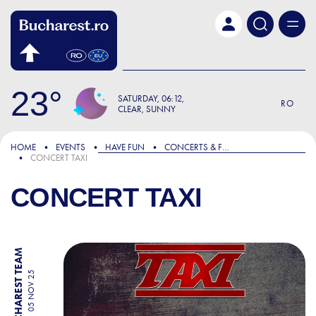
Skip to main content
23
SATURDAY
06:12
RO
CLEAR, SUNNY
HOME
EVENTS
HAVE FUN
CONCERTS & FESTIVALS
CONCERT TAXI
CONCERT TAXI
BY BUCHAREST TEAM
05 NOV 25