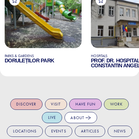
PARKS & GARDENS
HOSPITALS
DORULEȚILOR PARK
PROF. DR. HOSPITA
CONSTANTIN ANGE
DISCOVER
VISIT
HAVE FUN
WORK
LIVE
ABOUT
LOCATIONS
EVENTS
ARTICLES
NEWS