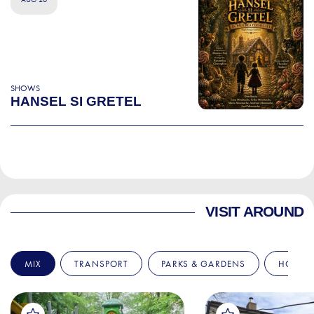
SHOWS
HANSEL SI GRETEL
VISIT AROUND
MIX
TRANSPORT
PARKS & GARDENS
HOSPIT