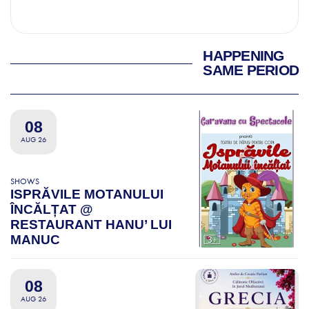
HAPPENING
SAME PERIOD
08
AUG 26
SHOWS
ISPRĂVILE MOTANULUI
ÎNCĂLȚAT @
RESTAURANT HANU’ LUI
MANUC
08
AUG 26