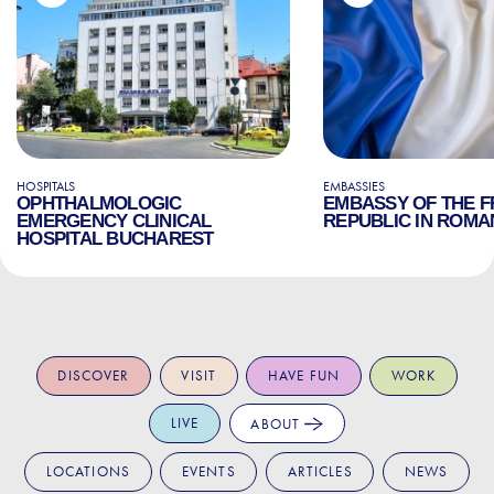
HOSPITALS
EMBASSIES
OPHTHALMOLOGIC
EMBASSY OF THE 
EMERGENCY CLINICAL
REPUBLIC IN ROMA
HOSPITAL BUCHAREST
DISCOVER
VISIT
HAVE FUN
WORK
LIVE
ABOUT
LOCATIONS
EVENTS
ARTICLES
NEWS