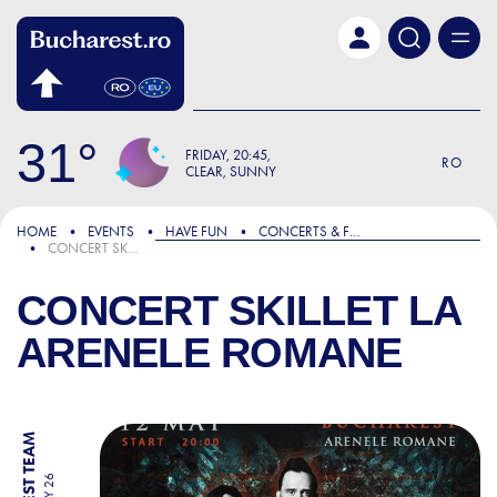
Skip to main content
31
FRIDAY
20:45
RO
CLEAR, SUNNY
HOME
EVENTS
HAVE FUN
CONCERTS & FESTIVALS
CONCERT SKILLET LA ARENELE ROMANE
CONCERT SKILLET LA
ARENELE ROMANE