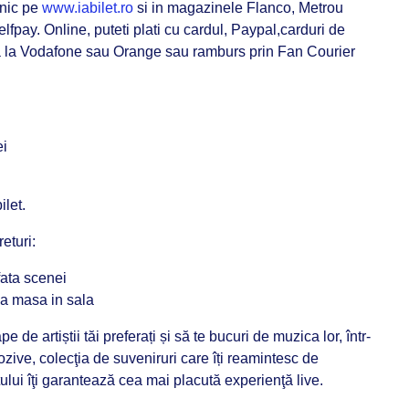
onic pe
www.iabilet.ro
si in magazinele Flanco, Metrou
elfpay. Online, puteti plati cu cardul, Paypal,carduri de
ra la Vodafone sau Orange sau ramburs prin Fan Courier
ei
let.
eturi:
fata scenei
la masa in sala
 de artiștii tăi preferați și să te bucuri de muzica lor, într-
zive, colecţia de suveniruri care îți reamintesc de
ului îţi garantează cea mai placută experienţă live.