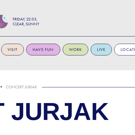
FRIDAY
22:03
CLEAR, SUNNY
VISIT
HAVE FUN
WORK
LIVE
LOCAT
CONCERT JURJAK
 JURJAK