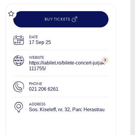
BUY TICKETS
DATE
17 Sep 25
WEBSITE
https://iabilet.ro/bilete-concert-jurjak-
111755/
PHONE
021 206 6261
ADDRESS
Sos. Kiseleff, nr. 32, Parc Herastrau