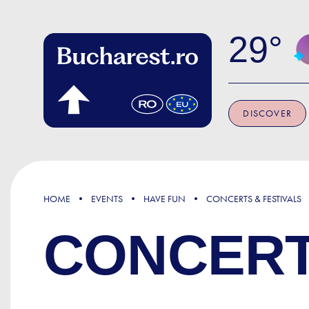
Skip to main content
29
DISCOVER
HOME
EVENTS
HAVE FUN
CONCERTS & FESTIVALS
CONCERT