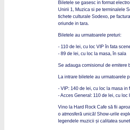
Biletele se gasesc in format electr
Unirii 1, Muzica si pe terminalele S
tichete culturale Sodexo, pe factu
oriunde in tara.
Biletele au urmatoarele preturi:
- 110 de lei, cu loc VIP în fata scen
- 89 de lei, cu loc la masa, în sala
Se adauga comisionul de emitere bi
La intrare biletele au urmatoarele pr
- VIP: 140 de lei, cu loc la masa in 
- Acces General: 110 de lei, cu loc 
Vino la Hard Rock Cafe să fii aproape
o atmosferă unică! Show-urile explo
legendele muzicii și calitatea sunet