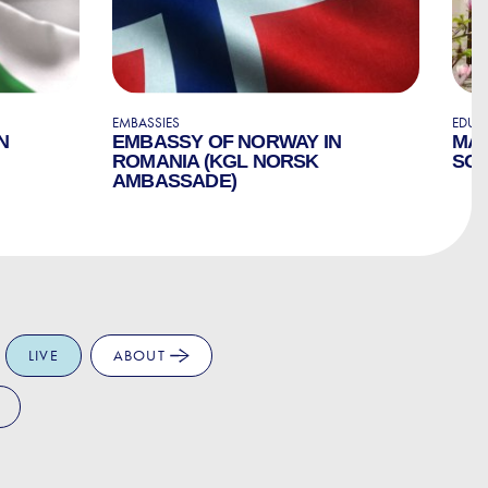
EMBASSIES
EDUC
N
EMBASSY OF NORWAY IN
MAR
ROMANIA (KGL NORSK
SC
AMBASSADE)
LIVE
ABOUT