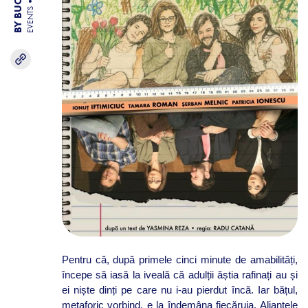
EVENTS
Pentru că, după primele cinci minute de amabilități,
începe să iasă la iveală că adulții ăștia rafinați au și
ei niște dinți pe care nu i-au pierdut încă. Iar bățul,
metaforic vorbind, e la îndemâna fiecăruia. Alianțele