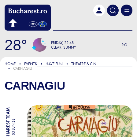
Skip to main content
28
FRIDAY
22:48
RO
CLEAR, SUNNY
HOME
EVENTS
HAVE FUN
THEATRE & CINEMA
CARNAGIU
CARNAGIU
BY BUCHAREST TEAM
05 JUN 26