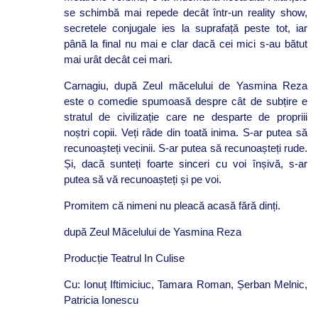
se schimbă mai repede decât într-un reality show,
secretele conjugale ies la suprafață peste tot, iar
până la final nu mai e clar dacă cei mici s-au bătut
mai urât decât cei mari.
Carnagiu, după Zeul măcelului de Yasmina Reza
este o comedie spumoasă despre cât de subțire e
stratul de civilizație care ne desparte de propriii
noștri copii. Veți râde din toată inima. S-ar putea să
recunoașteți vecinii. S-ar putea să recunoașteți rude.
Și, dacă sunteți foarte sinceri cu voi înșivă, s-ar
putea să vă recunoașteți și pe voi.
Promitem că nimeni nu pleacă acasă fără dinți.
după Zeul Măcelului de Yasmina Reza
Producție Teatrul In Culise
Cu: Ionuț Iftimiciuc, Tamara Roman, Șerban Melnic,
Patricia Ionescu