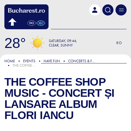
Skip to main content
28
SATURDAY
09:44
RO
CLEAR, SUNNY
HOME
EVENTS
HAVE FUN
CONCERTS & FESTIVALS
THE COFFEE SHOP MUSIC - CONCERT ȘI LANSARE ALBUM FLORI IANCU
THE COFFEE SHOP
MUSIC - CONCERT ȘI
LANSARE ALBUM
FLORI IANCU