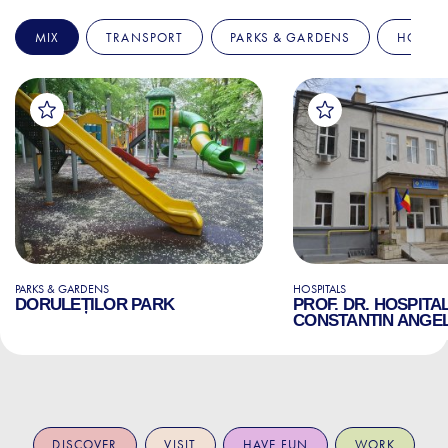
MIX
TRANSPORT
PARKS & GARDENS
HOSPIT
PARKS & GARDENS
HOSPITALS
DORULEȚILOR PARK
PROF. DR. HOSPITA
CONSTANTIN ANGE
DISCOVER
VISIT
HAVE FUN
WORK