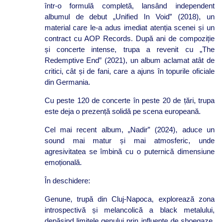
într-o formulă completă, lansând independent
albumul de debut „Unified In Void” (2018), un
material care le-a adus imediat atenția scenei și un
contract cu AOP Records. După ani de compoziție
și concerte intense, trupa a revenit cu „The
Redemptive End” (2021), un album aclamat atât de
critici, cât și de fani, care a ajuns în topurile oficiale
din Germania.
Cu peste 120 de concerte în peste 20 de țări, trupa
este deja o prezență solidă pe scena europeană.
Cel mai recent album, „Nadir” (2024), aduce un
sound mai matur și mai atmosferic, unde
agresivitatea se îmbină cu o puternică dimensiune
emoțională.
În deschidere:
Genune, trupă din Cluj-Napoca, explorează zona
introspectivă și melancolică a black metalului,
depășind limitele genului prin influențe de shoegaze,