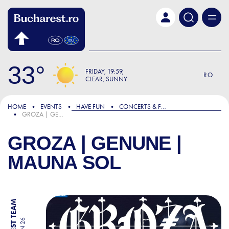
Skip to main content
33
FRIDAY
19:59
RO
CLEAR, SUNNY
HOME
EVENTS
HAVE FUN
CONCERTS & FESTIVALS
GROZA | GENUNE | MAUNA SOL
GROZA | GENUNE |
MAUNA SOL