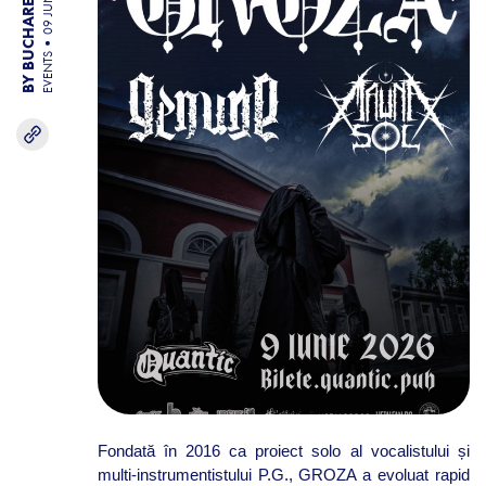
BY BUCHAREST TEAM
09 JUN 26
EVENTS
Fondată în 2016 ca proiect solo al vocalistului și
multi-instrumentistului P.G., GROZA a evoluat rapid