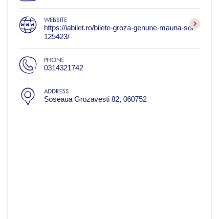
WEBSITE
https://iabilet.ro/bilete-groza-genune-mauna-sol-
125423/
PHONE
0314321742
ADDRESS
Soseaua Grozavesti 82, 060752