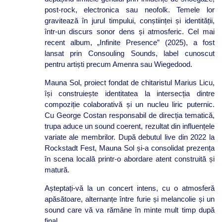
post-rock, electronica sau neofolk. Temele lor
gravitează în jurul timpului, conștiinței și identității,
într-un discurs sonor dens și atmosferic. Cel mai
recent album, „Infinite Presence” (2025), a fost
lansat prin Consouling Sounds, label cunoscut
pentru artiști precum Amenra sau Wiegedood.
Mauna Sol, proiect fondat de chitaristul Marius Licu,
își construiește identitatea la intersecția dintre
compoziție colaborativă și un nucleu liric puternic.
Cu George Costan responsabil de direcția tematică,
trupa aduce un sound coerent, rezultat din influențele
variate ale membrilor. După debutul live din 2022 la
Rockstadt Fest, Mauna Sol și-a consolidat prezența
în scena locală printr-o abordare atent construită și
matură.
Așteptați-vă la un concert intens, cu o atmosferă
apăsătoare, alternanțe între furie și melancolie și un
sound care vă va rămâne în minte mult timp după
final.