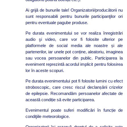
Ai grijă de bunurile tale! Organizatorii/producătorii nu
sunt responsabili pentru bunurile participanţilor ori
pentru eventuale pagube produse.
Pe durata evenimentului se vor realiza înregistrări
audio şi video, care vor fi folosite ulterior pe
platformele de social media ale noastre și ale
partenerilor, iar unele pot conține, aleatoriu, imaginea
sau vocea persoanelor din public. Participarea la
eveniment reprezintă acordul implicit pentru folosirea
lor în aceste scopuri.
Pe durata evenimentului pot fi folosite lumini cu efect
stroboscopic, care cresc riscul declanșării crizelor
de epilepsie. Recomandăm persoanelor afectate de
această condiție să evite participarea.
Evenimentul poate suferi modificări în funcție de
condiţiile meteorologice.
Organizatorii îşi rezervă dreptul de a solicita acte