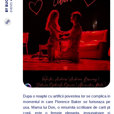
EVENTS
Dupa o noapte cu artificii povestea lor se complica in
momentul in care Florence Baker se furiseaza pe
usa. Mama lui Don, o renumita scriitoare de carti pt
copii, este o femeie eleganta, impunatoare si