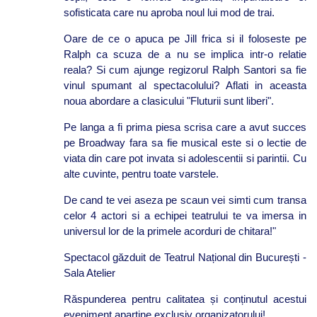
sofisticata care nu aproba noul lui mod de trai.
Oare de ce o apuca pe Jill frica si il foloseste pe
Ralph ca scuza de a nu se implica intr-o relatie
reala? Si cum ajunge regizorul Ralph Santori sa fie
vinul spumant al spectacolului? Aflati in aceasta
noua abordare a clasicului "Fluturii sunt liberi".
Pe langa a fi prima piesa scrisa care a avut succes
pe Broadway fara sa fie musical este si o lectie de
viata din care pot invata si adolescentii si parintii. Cu
alte cuvinte, pentru toate varstele.
De cand te vei aseza pe scaun vei simti cum transa
celor 4 actori si a echipei teatrului te va imersa in
universul lor de la primele acorduri de chitara!"
Spectacol găzduit de Teatrul Național din București -
Sala Atelier
Răspunderea pentru calitatea și conținutul acestui
eveniment aparține exclusiv organizatorului!