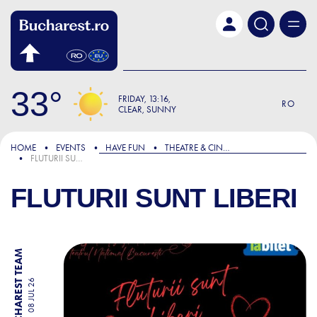
Skip to main content
33
FRIDAY
13:16
RO
CLEAR, SUNNY
HOME
EVENTS
HAVE FUN
THEATRE & CINEMA
FLUTURII SUNT LIBERI
FLUTURII SUNT LIBERI
BY BUCHAREST TEAM
08 JUL 26