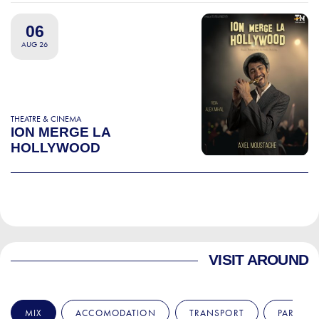
06
AUG 26
THEATRE & CINEMA
ION MERGE LA
HOLLYWOOD
VISIT AROUND
MIX
ACCOMODATION
TRANSPORT
PARKS &