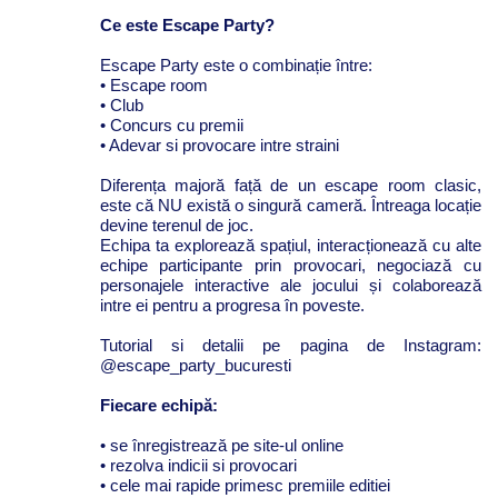
Ce este Escape Party?
Escape Party este o combinație între:
• Escape room
• ⁠Club
• ⁠Concurs cu premii
• Adevar si provocare intre straini
Diferența majoră față de un escape room clasic,
este că NU există o singură cameră. Întreaga locație
devine terenul de joc.
Echipa ta explorează spațiul, interacționează cu alte
echipe participante prin provocari, negociază cu
personajele interactive ale jocului și colaborează
intre ei pentru a progresa în poveste.
Tutorial si detalii pe pagina de Instagram:
@escape_party_bucuresti
Fiecare echipă:
• se înregistrează pe site-ul online
• rezolva indicii si provocari
• ⁠cele mai rapide primesc premiile editiei