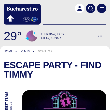
Skip to main content
29
THURSDAY
22:15
RO
CLEAR, SUNNY
HOME
EVENTS
ESCAPE PARTY - FIND TIMMY
ESCAPE PARTY - FIND
TIMMY
BY BUCHAREST TEAM
04 JUL 26