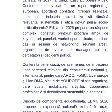
Lansată în 2017 la Sibiu, East European Music
Conference a evoluat într-un reper regional și
european, abordând constant întrebări esențiale:
cum poate industria muzicii live să rămână
relevantă, sustenabilă și etică într-un peisaj socio-
politic dinamic? Ediția din 2026 propune un răspuns
complex, construit printr-un program amplu de
keynote-uri, paneluri, workshopuri aplicate, studii de
caz și sesiuni de networking, reunind artiști,
organizatori de evenimente, manageri culturali,
cercetători și decidenți politici.
Conferința beneficiază, de asemenea, de implicarea
unor parteneri relevanți din ecosistemul național și
internațional, printre care AROC, FoMC, Live Europe
și Live DMA, alături de YOUROPE și alte organizații
care susțin mobilitatea artiștilor, cooperarea
profesională și dezvoltarea sustenabilă a sectorului.
Dincolo de componenta educațională, EEMC 2026
propune o experiență culturală extinsă în oraș,