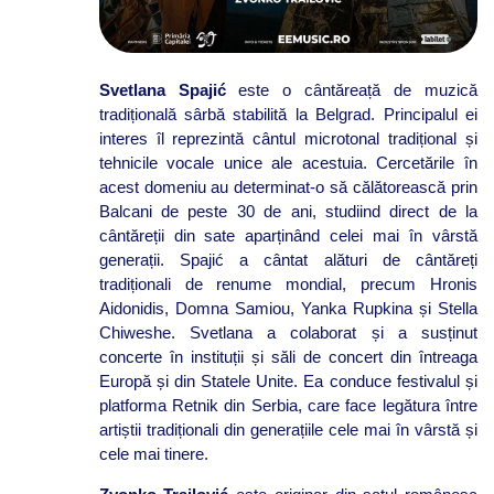
Svetlana Spajić
este o cântăreață de muzică
tradițională sârbă stabilită la Belgrad. Principalul ei
interes îl reprezintă cântul microtonal tradițional și
tehnicile vocale unice ale acestuia. Cercetările în
acest domeniu au determinat-o să călătorească prin
Balcani de peste 30 de ani, studiind direct de la
cântăreții din sate aparținând celei mai în vârstă
generații. Spajić a cântat alături de cântăreți
tradiționali de renume mondial, precum Hronis
Aidonidis, Domna Samiou, Yanka Rupkina și Stella
Chiweshe. Svetlana a colaborat și a susținut
concerte în instituții și săli de concert din întreaga
Europă și din Statele Unite. Ea conduce festivalul și
platforma Retnik din Serbia, care face legătura între
artiștii tradiționali din generațiile cele mai în vârstă și
cele mai tinere.