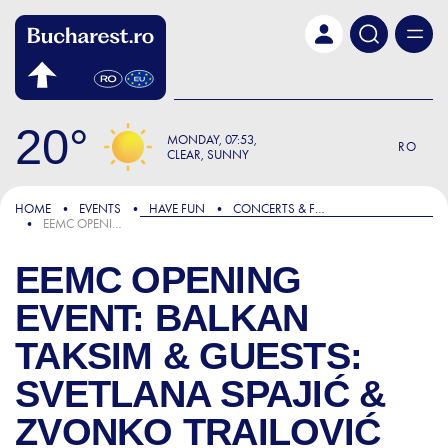
Skip to main content
20
MONDAY
07:53
RO
CLEAR, SUNNY
HOME
EVENTS
HAVE FUN
CONCERTS & FESTIVALS
EEMC OPENING EVENT: BALKAN TAKSIM & GUESTS: SVETLANA SPAJIĆ & ZVONKO TRAILOVIĆ
EEMC OPENING
EVENT: BALKAN
TAKSIM & GUESTS:
SVETLANA SPAJIĆ &
ZVONKO TRAILOVIĆ