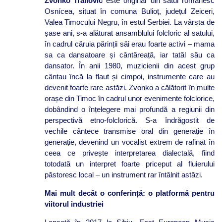
Zvonko Trailović
este originar din satul românesc
Osnícea, situat în comuna Bulioț, județul Zeiceri,
Valea Timocului Negru, în estul Serbiei. La vârsta de
șase ani, s-a alăturat ansamblului folcloric al satului,
în cadrul căruia părinții săi erau foarte activi – mama
sa ca dansatoare și cântăreață, iar tatăl său ca
dansator. În anii 1980, muzicienii din acest grup
cântau încă la flaut și cimpoi, instrumente care au
devenit foarte rare astăzi. Zvonko a călătorit în multe
orașe din Timoc în cadrul unor evenimente folclorice,
dobândind o înțelegere mai profundă a regiunii din
perspectivă etno-folclorică. S-a îndrăgostit de
vechile cântece transmise oral din generație în
generație, devenind un vocalist extrem de rafinat în
ceea ce privește interpretarea dialectală, fiind
totodată un interpret foarte priceput al fluierului
păstoresc local – un instrument rar întâlnit astăzi.
Mai mult decât o conferință: o platformă pentru
viitorul industriei