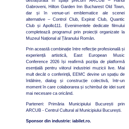
desfășurată în spații precum ARCUB – Hanul
Gabroveni, Hilton Garden Inn Bucharest Old Town,
dar și în venue-uri emblematice ale scenei
alternative – Control Club, Expirat Club, Quantic
Club și Apollo111. Evenimentele dedicate filmului
completează programul prin proiecții organizate la
Muzeul Național al Țăranului Român.
Prin această combinație între reflecție profesională și
experiență artistică, East European Music
Conference 2026 își reafirmă poziția de platformă
esențială pentru viitorul industriei muzicii live. Mai
mult decât o conferință, EEMC devine un spațiu de
întâlnire, dialog și construcție colectivă, într-un
moment în care colaborarea și schimbul de idei sunt
mai necesare ca oricând.
Parteneri: Primăria Municipiului București prin
ARCUB - Centrul Cultural al Municipiului București.
Sponsor din industrie: iabilet.ro.