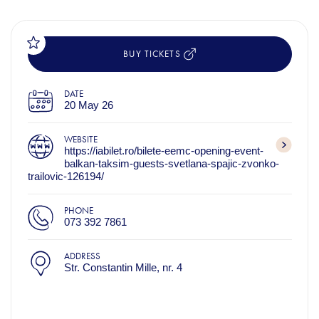
BUY TICKETS
DATE
20 May 26
WEBSITE
https://iabilet.ro/bilete-eemc-opening-event-
balkan-taksim-guests-svetlana-spajic-zvonko-
trailovic-126194/
PHONE
073 392 7861
ADDRESS
Str. Constantin Mille, nr. 4