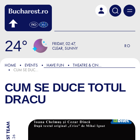
Skip to main content
24
FRIDAY
02:47
RO
CLEAR, SUNNY
HOME
EVENTS
HAVE FUN
THEATRE & CINEMA
CUM SE DUCE TOTUL DRACU
CUM SE DUCE TOTUL
DRACU