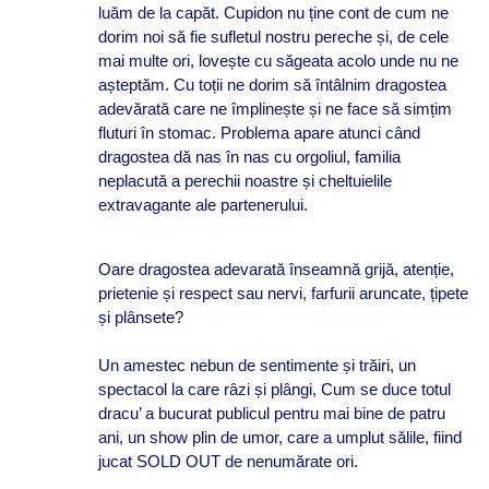
luăm de la capăt. Cupidon nu ține cont de cum ne
dorim noi să fie sufletul nostru pereche și, de cele
mai multe ori, lovește cu săgeata acolo unde nu ne
așteptăm. Cu toții ne dorim să întâlnim dragostea
adevărată care ne împlinește și ne face să simțim
fluturi în stomac. Problema apare atunci când
dragostea dă nas în nas cu orgoliul, familia
neplacută a perechii noastre și cheltuielile
extravagante ale partenerului.
Oare dragostea adevarată înseamnă grijă, atenție,
prietenie și respect sau nervi, farfurii aruncate, țipete
și plânsete?
Un amestec nebun de sentimente și trăiri, un
spectacol la care râzi și plângi, Cum se duce totul
dracu’ a bucurat publicul pentru mai bine de patru
ani, un show plin de umor, care a umplut sălile, fiind
jucat SOLD OUT de nenumărate ori.