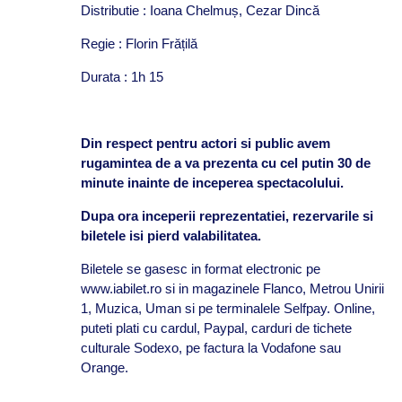
Distributie : Ioana Chelmuș, Cezar Dincă
Regie : Florin Frățilă
Durata : 1h 15
Din respect pentru actori si public avem
rugamintea de a va prezenta cu cel putin 30 de
minute inainte de inceperea spectacolului.
Dupa ora inceperii reprezentatiei, rezervarile si
biletele isi pierd valabilitatea.
Biletele se gasesc in format electronic pe
www.iabilet.ro si in magazinele Flanco, Metrou Unirii
1, Muzica, Uman si pe terminalele Selfpay. Online,
puteti plati cu cardul, Paypal, carduri de tichete
culturale Sodexo, pe factura la Vodafone sau
Orange.