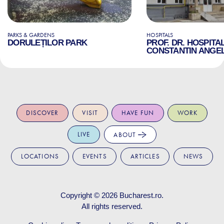
PARKS & GARDENS
HOSPITALS
DORULEȚILOR PARK
PROF. DR. HOSPITA
CONSTANTIN ANGE
DISCOVER
VISIT
HAVE FUN
WORK
LIVE
ABOUT
LOCATIONS
EVENTS
ARTICLES
NEWS
Copyright © 2026
Bucharest.ro
.
All rights reserved.