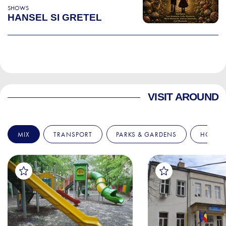
SHOWS
HANSEL SI GRETEL
VISIT AROUND
MIX
TRANSPORT
PARKS & GARDENS
HOSPIT