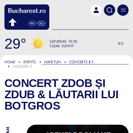
Skip to main content
29
SATURDAY
10:28
RO
CLEAR, SUNNY
HOME
EVENTS
HAVE FUN
CONCERTS & FESTIVALS
CONCERT ZDOB ȘI ZDUB & LĂUTARII LUI BOTGROS
CONCERT ZDOB ȘI
ZDUB & LĂUTARII LUI
BOTGROS