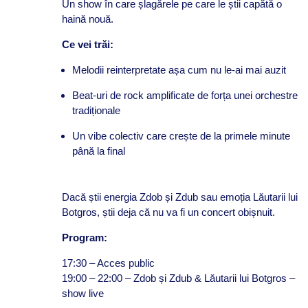
Un show în care șlagărele pe care le știi capătă o
haină nouă.
Ce vei trăi:
Melodii reinterpretate așa cum nu le-ai mai auzit
Beat-uri de rock amplificate de forța unei orchestre
tradiționale
Un vibe colectiv care crește de la primele minute
până la final
Dacă știi energia Zdob și Zdub sau emoția Lăutarii lui
Botgros, știi deja că nu va fi un concert obișnuit.
Program:
17:30 – Acces public
19:00 – 22:00 – Zdob și Zdub & Lăutarii lui Botgros –
show live