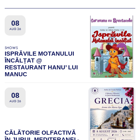
08
AUG 26
SHOWS
ISPRĂVILE MOTANULUI
ÎNCĂLȚAT @
RESTAURANT HANU’ LUI
MANUC
08
AUG 26
CĂLĂTORIE OLFACTIVĂ
ÎN JURUL MEDITERANEI -