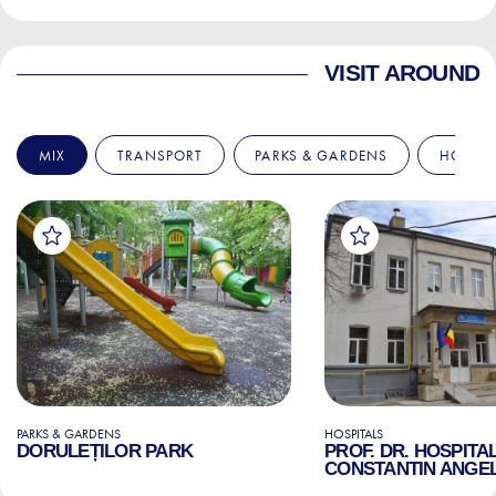
VISIT AROUND
MIX
TRANSPORT
PARKS & GARDENS
HOSPIT
PARKS & GARDENS
HOSPITALS
DORULEȚILOR PARK
PROF. DR. HOSPITA
CONSTANTIN ANGE