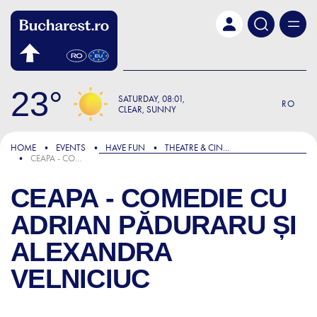
Skip to main content
23
SATURDAY
08:01
RO
CLEAR, SUNNY
HOME
EVENTS
HAVE FUN
THEATRE & CINEMA
CEAPA - COMEDIE CU ADRIAN PĂDURARU ȘI ALEXANDRA VELNICIUC
CEAPA - COMEDIE CU
ADRIAN PĂDURARU ȘI
ALEXANDRA
VELNICIUC