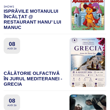
SHOWS
ISPRĂVILE MOTANULUI
ÎNCĂLȚAT @
RESTAURANT HANU’ LUI
MANUC
08
AUG 26
CĂLĂTORIE OLFACTIVĂ
ÎN JURUL MEDITERANEI -
GRECIA
08
AUG 26