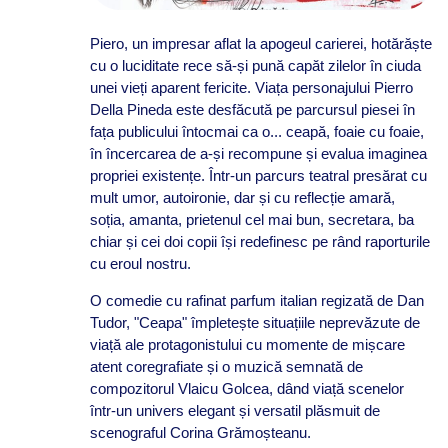
Piero, un impresar aflat la apogeul carierei, hotărăște
cu o luciditate rece să-și pună capăt zilelor în ciuda
unei vieți aparent fericite. Viața personajului Pierro
Della Pineda este desfăcută pe parcursul piesei în
fața publicului întocmai ca o... ceapă, foaie cu foaie,
în încercarea de a-și recompune și evalua imaginea
propriei existențe. Într-un parcurs teatral presărat cu
mult umor, autoironie, dar și cu reflecție amară,
soția, amanta, prietenul cel mai bun, secretara, ba
chiar și cei doi copii își redefinesc pe rând raporturile
cu eroul nostru.
O comedie cu rafinat parfum italian regizată de Dan
Tudor, "Ceapa" împletește situațiile neprevăzute de
viață ale protagonistului cu momente de mișcare
atent coregrafiate și o muzică semnată de
compozitorul Vlaicu Golcea, dând viață scenelor
într-un univers elegant și versatil plăsmuit de
scenograful Corina Grămoșteanu.