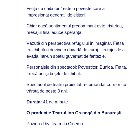
Fetița cu chibrituri” este o poveste care a
impresionat generații de cititori.
Chiar dacă sentimentul predominant este tristețea,
mesajul final aduce speranță.
Văzută din perspectiva refugiului în imaginar, Fetița
cu chibrituri devine o dovadă de curaj – curajul de a
evada într-un spațiu guvernat de fantezie.
Personajele din spectacol: Povestitor, Bunica, Fetița,
Trecătorii și bețele de chibrit.
Spectacol de teatru proiectat recomandat copiilor cu
vârsta de peste 3 ani.
Durata:
41 de minute
O producție Teatrul Ion Creangă din Bucureşti
Powered by Teatru la Cinema