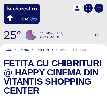
Skip to main content
25
SATURDAY
02:03
RO
CLEAR, SUNNY
HOME
EVENTS
HAVE FUN
SHOWS
FETIȚA CU CHIBRITURI @ HAPPY CINEMA DIN VITANTIS SHOPPING CENTER
FETIȚA CU CHIBRITURI
@ HAPPY CINEMA DIN
VITANTIS SHOPPING
CENTER