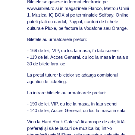
Biletele se gasesc in format electronic pe
www.iabilet.ro si in magazinele Flanco, Metrou Unirii
1, Muzica, IQ BOX si pe terminalele Selfpay. Online,
puteti plati cu cardul, Paypal, carduri de tichete
culturale Pluxe, pe factura la Vodafone sau Orange.
Biletele au urmatoarele preturi:
- 169 de lei, VIP, cu loc la masa, în fata scenei
- 119 de lei, Acces General, cu loc la masa in sala si
30 de bilete fara loc
La pretul tuturor biletelor se adauga comisionul
agentiei de ticketing.
La intrare biletele au urmatoarele preturi:
- 190 de lei, VIP, cu loc la masa, în fata scenei
- 140 de lei, Acces General, cu loc la masa in sala
Vino la Hard Rock Cafe să fii aproape de artiștii tăi
preferați și să te bucuri de muzica lor, într-o
atmosferă unică! Show-urile explozive, colecţia de