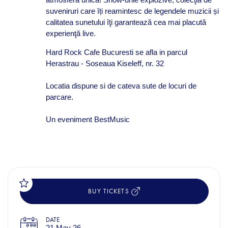
suveniruri care îți reamintesc de legendele muzicii și
calitatea sunetului îţi garantează cea mai placută
experienţă live.
Hard Rock Cafe Bucuresti se afla in parcul
Herastrau - Soseaua Kiseleff, nr. 32
Locatia dispune si de cateva sute de locuri de
parcare.
Un eveniment BestMusic
BUY TICKETS
DATE
21 May 26