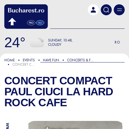
Skip to main content
24
SUNDAY
10:48
RO
CLOUDY
HOME
EVENTS
HAVE FUN
CONCERTS & FESTIVALS
CONCERT COMPACT PAUL CIUCI LA HARD ROCK CAFE
CONCERT COMPACT
PAUL CIUCI LA HARD
ROCK CAFE