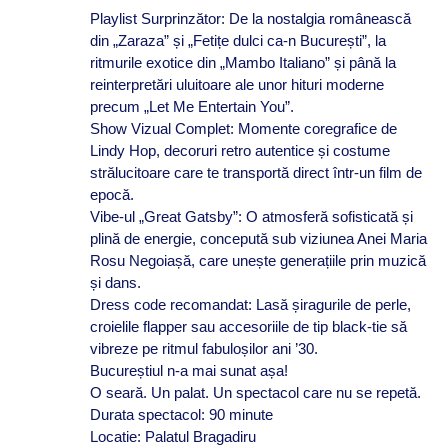
Playlist Surprinzător: De la nostalgia românească
din „Zaraza” și „Fetițe dulci ca-n București”, la
ritmurile exotice din „Mambo Italiano” și până la
reinterpretări uluitoare ale unor hituri moderne
precum „Let Me Entertain You”.
Show Vizual Complet: Momente coregrafice de
Lindy Hop, decoruri retro autentice și costume
strălucitoare care te transportă direct într-un film de
epocă.
Vibe-ul „Great Gatsby”: O atmosferă sofisticată și
plină de energie, concepută sub viziunea Anei Maria
Rosu Negoiașă, care unește generațiile prin muzică
și dans.
Dress code recomandat: Lasă șiragurile de perle,
croielile flapper sau accesoriile de tip black-tie să
vibreze pe ritmul fabuloșilor ani ’30.
Bucureștiul n-a mai sunat așa!
O seară. Un palat. Un spectacol care nu se repetă.
Durata spectacol: 90 minute
Locatie: Palatul Bragadiru