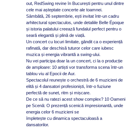
out, RedSwing revine în București pentru unul dintre
cele mai așteptate concerte ale toamnei.
Sâmbătă, 26 septembrie, ești invitat într-un cadru
arhitectural spectaculos, unde detaliile Belle Époque
și istoria palatului creează fundalul perfect pentru o
seară elegantă și plină de viață.
Un concert cu locuri limitate, gândit ca o experiență
rafinată, dar deschisă tuturor celor care iubesc
muzica și energia vibrantă a swing-ului.
Nu vei participa doar la un concert, ci la o producție
de amploare: 10 artiști vor transforma scena într-un
tablou viu al Epocii de Aur.
Spectacolul reunește o orchestră de 6 muzicieni de
elită și 4 dansatori profesioniști, într-o fuziune
perfectă de sunet, ritm și mișcare.
De ce să nu ratezi acest show complex? 10 Oameni
pe Scenă: O prezență scenică impresionantă, unde
energia celor 6 muzicieni se
împletește cu dinamica spectaculoasă a
dansatorilor.