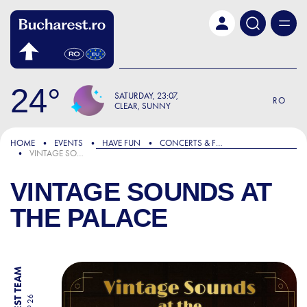
Skip to main content
24
SATURDAY
23:07
RO
CLEAR, SUNNY
HOME
EVENTS
HAVE FUN
CONCERTS & FESTIVALS
VINTAGE SOUNDS AT THE PALACE
VINTAGE SOUNDS AT
THE PALACE