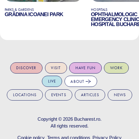
PARKS & GARDENS
HOSPITALS
GRĂDINA ICOANEI PARK
OPHTHALMOLOGIC
EMERGENCY CLINI
HOSPITAL BUCHAR
DISCOVER
VISIT
HAVE FUN
WORK
LIVE
ABOUT
LOCATIONS
EVENTS
ARTICLES
NEWS
Copyright © 2026
Bucharest.ro
.
All rights reserved.
Cookie policy
Terms and conditions
Privacy Policy