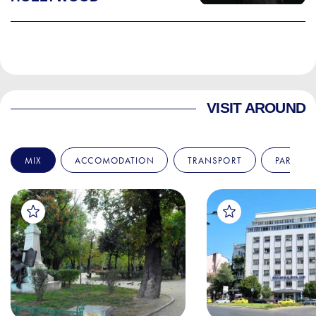
VISIT AROUND
MIX
ACCOMODATION
TRANSPORT
PARKS &