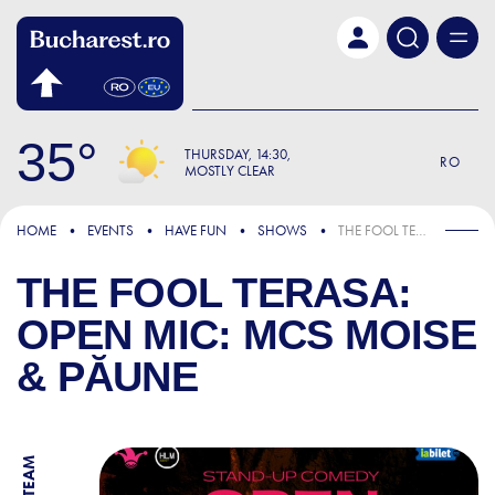
Skip to main content
35
THURSDAY
14:30
RO
MOSTLY CLEAR
HOME
EVENTS
HAVE FUN
SHOWS
THE FOOL TERASA: OPEN MIC: MCS MOISE & PĂUNE
THE FOOL TERASA:
OPEN MIC: MCS MOISE
& PĂUNE