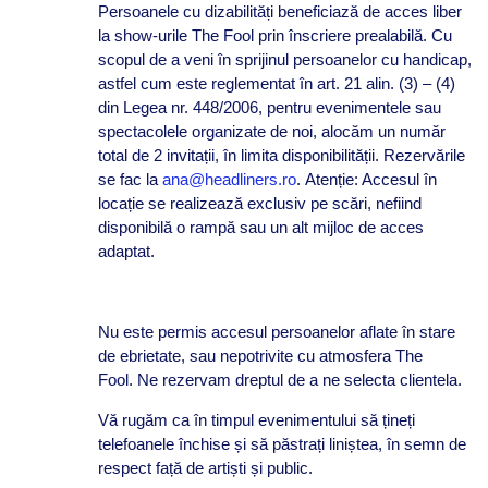
Persoanele cu dizabilități beneficiază de acces liber
la show-urile The Fool prin înscriere prealabilă. Cu
scopul de a veni în sprijinul persoanelor cu handicap,
astfel cum este reglementat în art. 21 alin. (3) – (4)
din Legea nr. 448/2006, pentru evenimentele sau
spectacolele organizate de noi, alocăm un număr
total de 2 invitații, în limita disponibilității. Rezervările
se fac la
ana@headliners.ro
. Atenție: Accesul în
locație se realizează exclusiv pe scări, nefiind
disponibilă o rampă sau un alt mijloc de acces
adaptat.
Nu este permis accesul persoanelor aflate în stare
de ebrietate, sau nepotrivite cu atmosfera The
Fool. Ne rezervam dreptul de a ne selecta clientela.
Vă rugăm ca în timpul evenimentului să țineți
telefoanele închise și să păstrați liniștea, în semn de
respect față de artiști și public.