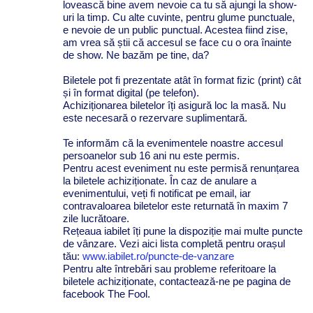
lovească bine avem nevoie ca tu să ajungi la show-
uri la timp. Cu alte cuvinte, pentru glume punctuale,
e nevoie de un public punctual. Acestea fiind zise,
am vrea să știi că accesul se face cu o ora înainte
de show. Ne bazăm pe tine, da?
Biletele pot fi prezentate atât în format fizic (print) cât
și în format digital (pe telefon).
Achiziționarea biletelor îți asigură loc la masă. Nu
este necesară o rezervare suplimentară.
Te informăm că la evenimentele noastre accesul
persoanelor sub 16 ani nu este permis.
Pentru acest eveniment nu este permisă renunțarea
la biletele achiziționate. În caz de anulare a
evenimentului, veți fi notificat pe email, iar
contravaloarea biletelor este returnată în maxim 7
zile lucrătoare.
Rețeaua iabilet îți pune la dispoziție mai multe puncte
de vânzare. Vezi aici lista completă pentru orașul
tău:
www.iabilet.ro/puncte-de-vanzare
Pentru alte întrebări sau probleme referitoare la
biletele achiziționate, contactează-ne pe pagina de
facebook The Fool.