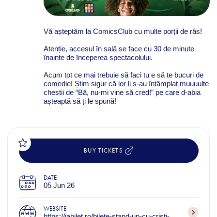
Vă așteptăm la ComicsClub cu multe porții de râs!
Atenție, accesul în sală se face cu 30 de minute
înainte de începerea spectacolului.
Acum tot ce mai trebuie să faci tu e să te bucuri de
comedie! Știm sigur că lor li s-au întâmplat muuuulte
chestii de “Bă, nu-mi vine să cred!” pe care d-abia
așteaptă să ți le spună!
BUY TICKETS
DATE
05 Jun 26
WEBSITE
https://iabilet.ro/bilete-stand-up-cu-cristi-