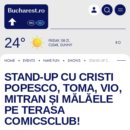
Skip to main content
24
FRIDAY
08:21
RO
CLEAR, SUNNY
HOME
EVENTS
HAVE FUN
SHOWS
STAND-UP CU CRISTI POPESCO, TOMA, VIO, MITRAN ȘI MĂLĂELE PE TERASA COMICSCLUB!
STAND-UP CU CRISTI
POPESCO, TOMA, VIO,
MITRAN ȘI MĂLĂELE
PE TERASA
COMICSCLUB!