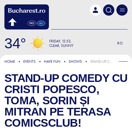
Skip to main content
34
FRIDAY
12:53
RO
CLEAR, SUNNY
HOME
EVENTS
HAVE FUN
SHOWS
STAND-UP COMEDY CU CRISTI POPESCO, TOMA, SORIN ȘI MITRAN PE TERASA COMICSCLUB!
STAND-UP COMEDY CU
CRISTI POPESCO,
TOMA, SORIN ȘI
MITRAN PE TERASA
COMICSCLUB!