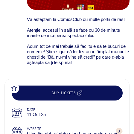
Vă așteptăm la ComicsClub cu multe porții de râs!
Atenție, accesul în sală se face cu 30 de minute
înainte de începerea spectacolului.
Acum tot ce mai trebuie să faci tu e să te bucuri de
comedie! Știm sigur că lor li s-au întâmplat muuuulte
chestii de “Bă, nu-mi vine să cred!” pe care d-abia
așteaptă să ți le spună!
BUY TICKETS
DATE
11 Oct 25
WEBSITE
https://iabilet.ro/bilete-stand-up-comedy-cu-cristi-