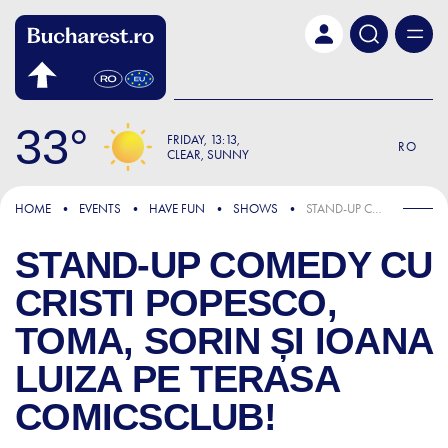
Skip to main content
33
FRIDAY
13:13
RO
CLEAR, SUNNY
HOME
EVENTS
HAVE FUN
SHOWS
STAND-UP COMEDY CU CRISTI POPESCO, TOMA, SORIN ȘI IOANA LUIZA PE TERASA COMICSCLUB!
STAND-UP COMEDY CU
CRISTI POPESCO,
TOMA, SORIN ȘI IOANA
LUIZA PE TERASA
COMICSCLUB!