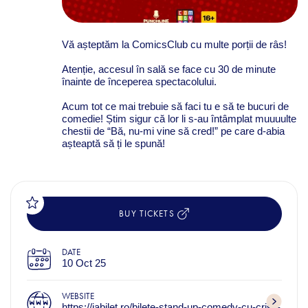
Vă așteptăm la ComicsClub cu multe porții de râs!
Atenție, accesul în sală se face cu 30 de minute
înainte de începerea spectacolului.
Acum tot ce mai trebuie să faci tu e să te bucuri de
comedie! Știm sigur că lor li s-au întâmplat muuuulte
chestii de “Bă, nu-mi vine să cred!” pe care d-abia
așteaptă să ți le spună!
BUY TICKETS
DATE
10 Oct 25
WEBSITE
https://iabilet.ro/bilete-stand-up-comedy-cu-cristi-