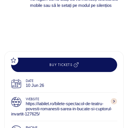
mobile sau să le setați pe modul pe silențios
BUY TICKETS
DATE
10 Jun 26
WEBSITE
https://iabilet.ro/bilete-spectacol-de-teatru-
povesti-romanesti-sarea-in-bucate-si-cuptorul-
invartit-127625/
PHONE