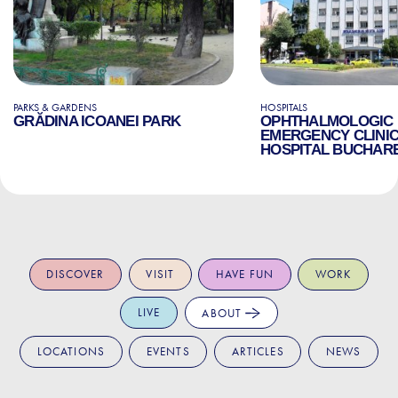
PARKS & GARDENS
HOSPITALS
GRĂDINA ICOANEI PARK
OPHTHALMOLOGIC
EMERGENCY CLINI
HOSPITAL BUCHAR
DISCOVER
VISIT
HAVE FUN
WORK
LIVE
ABOUT
LOCATIONS
EVENTS
ARTICLES
NEWS