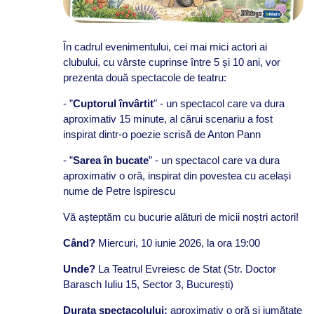
În cadrul evenimentului, cei mai mici actori ai
clubului, cu vârste cuprinse între 5 și 10 ani, vor
prezenta două spectacole de teatru:
- ”
Cuptorul învârtit
" - un spectacol care va dura
aproximativ 15 minute, al cărui scenariu a fost
inspirat dintr-o poezie scrisă de Anton Pann
- ”
Sarea în bucate
” - un spectacol care va dura
aproximativ o oră, inspirat din povestea cu același
nume de Petre Ispirescu
Vă așteptăm cu bucurie alături de micii noștri actori!
Când?
Miercuri, 10 iunie 2026, la ora 19:00
Unde?
La Teatrul Evreiesc de Stat (Str. Doctor
Barasch Iuliu 15, Sector 3, București)
Durata spectacolului:
aproximativ o oră și jumătate