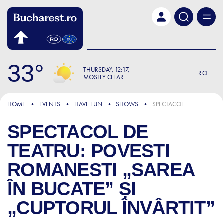
Skip to main content
33
THURSDAY
12:17
RO
MOSTLY CLEAR
HOME
EVENTS
HAVE FUN
SHOWS
SPECTACOL DE TEATRU: POVESTI ROMANESTI „SAREA ÎN BUCATE” ȘI „CUPTORUL ÎNVÂRTIT”
SPECTACOL DE
TEATRU: POVESTI
ROMANESTI „SAREA
ÎN BUCATE” ȘI
„CUPTORUL ÎNVÂRTIT”