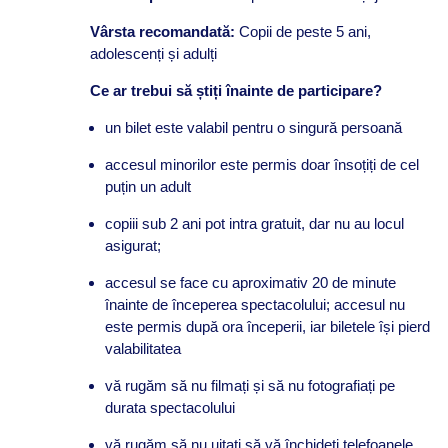
Vârsta recomandată:
Copii de peste 5 ani,
adolescenți și adulți
Ce ar trebui să știți înainte de participare?
un bilet este valabil pentru o singură persoană
accesul minorilor este permis doar însoțiți de cel
puțin un adult
copiii sub 2 ani pot intra gratuit, dar nu au locul
asigurat;
accesul se face cu aproximativ 20 de minute
înainte de începerea spectacolului; accesul nu
este permis după ora începerii, iar biletele își pierd
valabilitatea
vă rugăm să nu filmați și să nu fotografiați pe
durata spectacolului
vă rugăm să nu uitați să vă închideți telefoanele