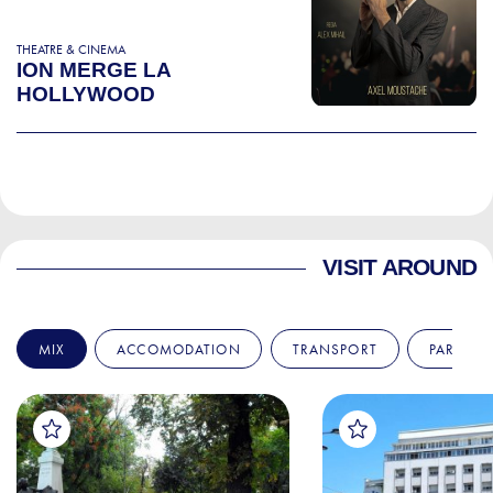
THEATRE & CINEMA
ION MERGE LA
HOLLYWOOD
VISIT AROUND
MIX
ACCOMODATION
TRANSPORT
PARKS &