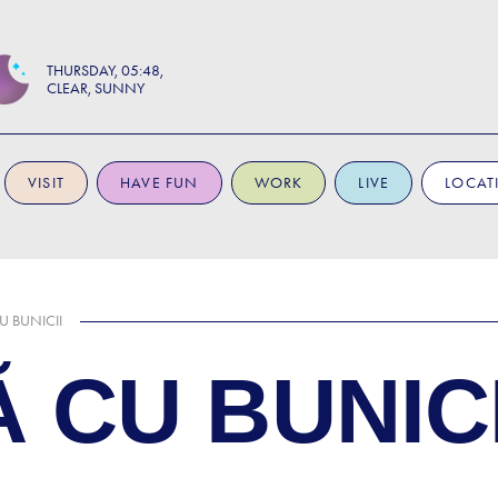
THURSDAY
05:48
CLEAR, SUNNY
VISIT
HAVE FUN
WORK
LIVE
LOCAT
U BUNICII
 CU BUNICI