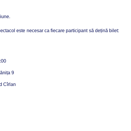
iune.
tacol este necesar ca fiecare participant să dețină bilet:
:00
ănița 9
d Cîrlan