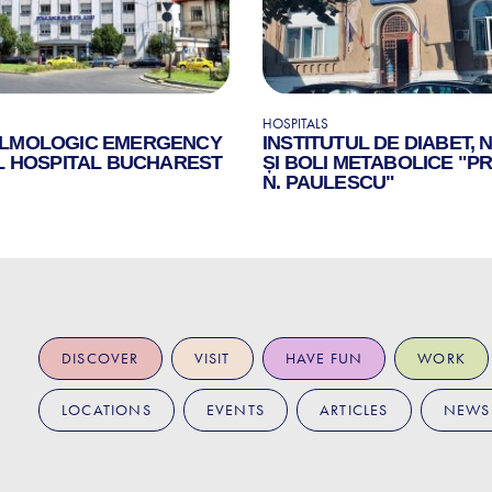
HOSPITALS
LMOLOGIC EMERGENCY
INSTITUTUL DE DIABET, 
L HOSPITAL BUCHAREST
ȘI BOLI METABOLICE "PR
N. PAULESCU"
DISCOVER
VISIT
HAVE FUN
WORK
LOCATIONS
EVENTS
ARTICLES
NEWS