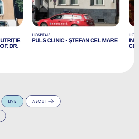
HOSPITALS
HOSP
NUTRIȚIE
PULS CLINIC - ȘTEFAN CEL MARE
INT
OF. DR.
CE
LIVE
ABOUT