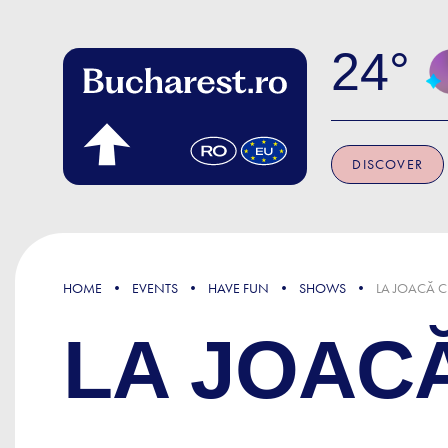
Skip to main content
24
DISCOVER
HOME
EVENTS
HAVE FUN
SHOWS
LA JOACĂ C
LA JOACĂ