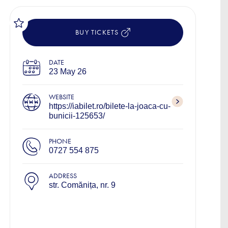
BUY TICKETS
DATE
23 May 26
WEBSITE
https://iabilet.ro/bilete-la-joaca-cu-
bunicii-125653/
PHONE
0727 554 875
ADDRESS
str. Comănița, nr. 9