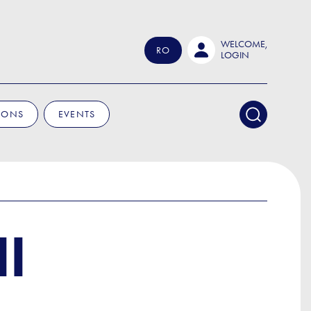
WELCOME,
RO
LOGIN
IONS
EVENTS
I