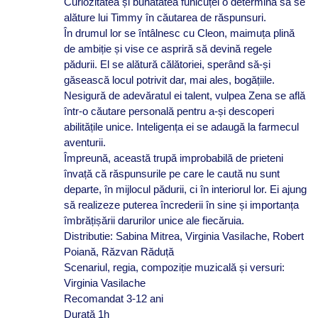
Curiozitatea și bunătatea funicuței o determină să se
alăture lui Timmy în căutarea de răspunsuri.
În drumul lor se întâlnesc cu Cleon, maimuța plină
de ambiție și vise ce aspriră să devină regele
pădurii. El se alătură călătoriei, sperând să-și
găsească locul potrivit dar, mai ales, bogățiile.
Nesigură de adevăratul ei talent, vulpea Zena se află
într-o căutare personală pentru a-și descoperi
abilitățile unice. Inteligența ei se adaugă la farmecul
aventurii.
Împreună, această trupă improbabilă de prieteni
învață că răspunsurile pe care le caută nu sunt
departe, în mijlocul pădurii, ci în interiorul lor. Ei ajung
să realizeze puterea încrederii în sine și importanța
îmbrățișării darurilor unice ale fiecăruia.
Distributie: Sabina Mitrea, Virginia Vasilache, Robert
Poiană, Răzvan Răduță
Scenariul, regia, compoziție muzicală și versuri:
Virginia Vasilache
Recomandat 3-12 ani
Durată 1h