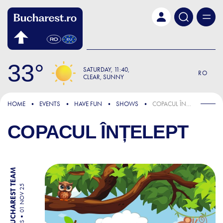
Skip to main content
33
SATURDAY
11:40
RO
CLEAR, SUNNY
HOME
EVENTS
HAVE FUN
SHOWS
COPACUL ÎNȚELEPT
COPACUL ÎNȚELEPT
BY BUCHAREST TEAM
01 NOV 25