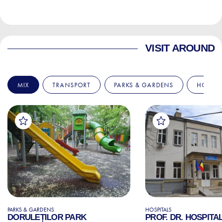
VISIT AROUND
MIX
TRANSPORT
PARKS & GARDENS
HOSPIT
PARKS & GARDENS
HOSPITALS
DORULEȚILOR PARK
PROF. DR. HOSPITA