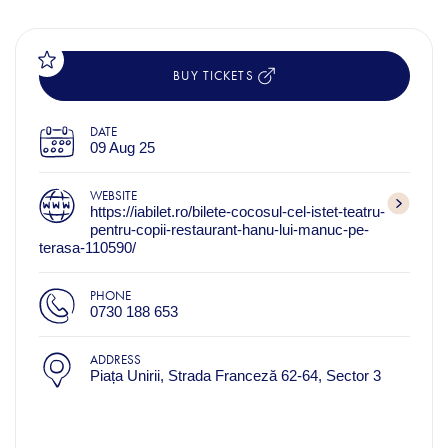
BUY TICKETS
DATE
09 Aug 25
WEBSITE
https://iabilet.ro/bilete-cocosul-cel-istet-teatru-
pentru-copii-restaurant-hanu-lui-manuc-pe-
terasa-110590/
PHONE
0730 188 653
ADDRESS
Piața Unirii, Strada Franceză 62-64, Sector 3