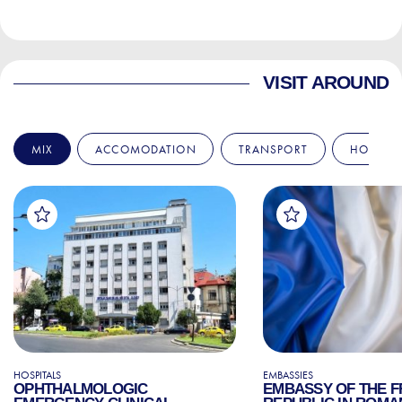
VISIT AROUND
MIX
ACCOMODATION
TRANSPORT
HOSPITA
HOSPITALS
EMBASSIES
OPHTHALMOLOGIC
EMBASSY OF THE 