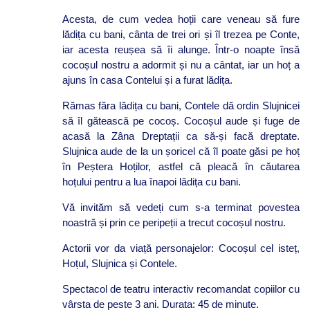
Acesta, de cum vedea hoții care veneau să fure
lădița cu bani, cânta de trei ori și îl trezea pe Conte,
iar acesta reușea să îi alunge. Într-o noapte însă
cocoșul nostru a adormit și nu a cântat, iar un hoț a
ajuns în casa Contelui și a furat lădița.
Rămas făra lădița cu bani, Contele dă ordin Slujnicei
să îl gătească pe cocoș. Cocoșul aude și fuge de
acasă la Zâna Dreptații ca să-și facă dreptate.
Slujnica aude de la un șoricel că îl poate găsi pe hoț
în Peștera Hoților, astfel că pleacă în căutarea
hoțului pentru a lua înapoi lădița cu bani.
Vă invităm să vedeți cum s-a terminat povestea
noastră și prin ce peripeții a trecut cocoșul nostru.
Actorii vor da viață personajelor: Cocoșul cel isteț,
Hoțul, Slujnica și Contele.
Spectacol de teatru interactiv recomandat copiilor cu
vârsta de peste 3 ani. Durata: 45 de minute.