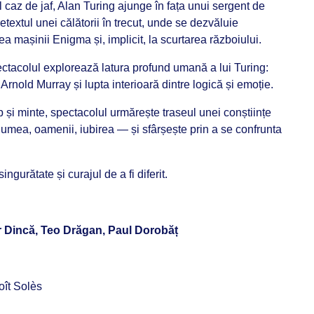
 caz de jaf, Alan Turing ajunge în fața unui sergent de
retextul unei călătorii în trecut, unde se dezvăluie
ea mașinii Enigma și, implicit, la scurtarea războiului.
spectacolul explorează latura profund umană a lui Turing:
 Arnold Murray și lupta interioară dintre logică și emoție.
rp și minte, spectacolul urmărește traseul unei conștiințe
lumea, oamenii, iubirea — și sfârșește prin a se confrunta
ngurătate și curajul de a fi diferit.
 Dincă, Teo Drăgan, Paul Dorobăț
oît Solès