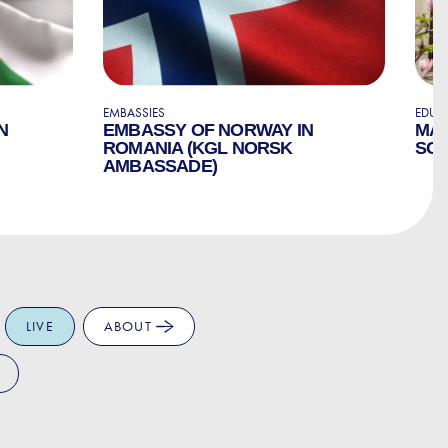
EMBASSIES
EDUC
N
EMBASSY OF NORWAY IN
MAR
ROMANIA (KGL NORSK
SC
AMBASSADE)
LIVE
ABOUT