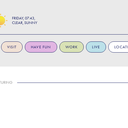
FRIDAY
07:43
CLEAR, SUNNY
VISIT
HAVE FUN
WORK
LIVE
LOCAT
TURING