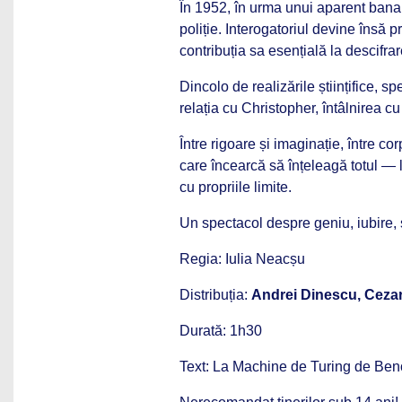
În 1952, în urma unui aparent banal
poliție. Interogatoriul devine însă p
contribuția sa esențială la descifrar
Dincolo de realizările științifice, 
relația cu Christopher, întâlnirea cu
Între rigoare și imaginație, între co
care încearcă să înțeleagă totul — 
cu propriile limite.
Un spectacol despre geniu, iubire, si
Regia: Iulia Neacșu
Distribuția:
Andrei Dinescu, Cezar
Durată: 1h30
Text: La Machine de Turing de Ben