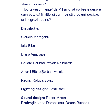
străin în ecuație?
„Toți privesc înainte” de Mihai Ignat vorbeşte despre
cum este să fii altfel și cum reziști presiunii sociale:
te integrezi sau nu?
Distribu
ție:
Claudia Moroșanu
Iulia Bibu
Diana Amitroaie
Eduard Păuna/Uretyan Reinhardt
Andrei Bibire/Șerban Melnic
Regia:
Raluca Botez
Lighting design:
Costi Baciu
Sound design:
Robert Anton
Proiecții:
Ivona Dorohoianu, Deana Butnaru