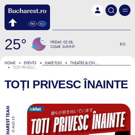
Skip to main content
25
FRIDAY
02:28
RO
CLEAR, SUNNY
HOME
EVENTS
HAVE FUN
THEATRE & CINEMA
TOȚI PRIVESC ÎNAINTE
TOȚI PRIVESC ÎNAINTE
BY BUCHAREST TEAM
13 AUG 25