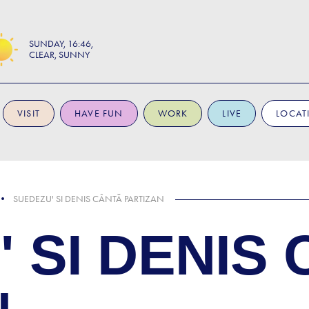
SUNDAY
16:46
CLEAR, SUNNY
VISIT
HAVE FUN
WORK
LIVE
LOCAT
SUEDEZU' SI DENIS CÂNTĂ PARTIZAN
 SI DENIS