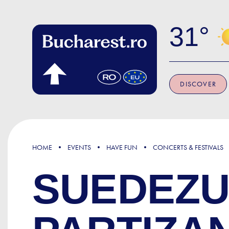
Skip to main content
31
DISCOVER
HOME
EVENTS
HAVE FUN
CONCERTS & FESTIVALS
SUEDEZU'