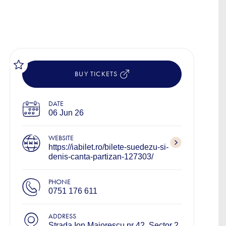
BUY TICKETS
DATE
06 Jun 26
WEBSITE
https://iabilet.ro/bilete-suedezu-si-
denis-canta-partizan-127303/
PHONE
0751 176 611
ADDRESS
Strada Ion Maiorescu nr 42, Sector 2,