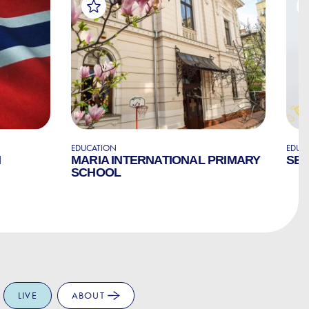
EDUCATION
EDUC
N
MARIA INTERNATIONAL PRIMARY
SEC
SCHOOL
LIVE
ABOUT