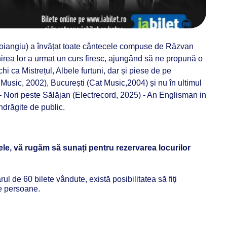
Boiangiu) a învățat toate cântecele compuse de Răzvan
irea lor a urmat un curs firesc, ajungând să ne propună o
hi ca Mistrețul, Albele furtuni, dar și piese de pe
Music, 2002), București (Cat Music,2004) și nu în ultimul
– Nori peste Sălăjan (Electrecord, 2025) - An Englisman in
ndrăgite de public.
tele, vă rugăm să sunați pentru rezervarea locurilor
l de 60 bilete vândute, există posibilitatea să fiți
te persoane.