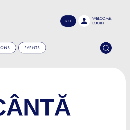
WELCOME,
RO
LOGIN
IONS
EVENTS
 CÂNTĂ