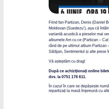
Fiind fan Partizan, Denis (Daniel 
Moldovan (Suedezu’), așa că întâln
variantă acustică a pieselor mai vec
albumele Am cu ce (Partizan – Cat 
rând de pe ultimul album Partizan 
Sălăjan, Sentimentul și alte piese î
Vă așteptăm cu drag!
După ce achiziționați online bile
dvs. la 0751 176 611.
În cazul în care se depășește număru
repartizați la masă împreună cu al