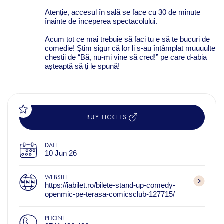
Atenție, accesul în sală se face cu 30 de minute
înainte de începerea spectacolului.
Acum tot ce mai trebuie să faci tu e să te bucuri de
comedie! Știm sigur că lor li s-au întâmplat muuuulte
chestii de “Bă, nu-mi vine să cred!” pe care d-abia
așteaptă să ți le spună!
BUY TICKETS
DATE
10 Jun 26
WEBSITE
https://iabilet.ro/bilete-stand-up-comedy-
openmic-pe-terasa-comicsclub-127715/
PHONE