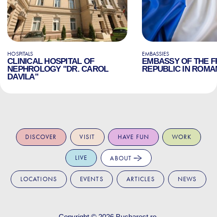
HOSPITALS
EMBASSIES
CLINICAL HOSPITAL OF
EMBASSY OF THE 
NEPHROLOGY "DR. CAROL
REPUBLIC IN ROMA
DAVILA"
DISCOVER
VISIT
HAVE FUN
WORK
LIVE
ABOUT
LOCATIONS
EVENTS
ARTICLES
NEWS
Copyright © 2026
Bucharest.ro
.