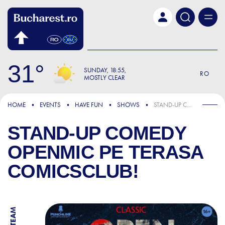
Skip to main content
31
SUNDAY
18:55
RO
MOSTLY CLEAR
HOME
EVENTS
HAVE FUN
SHOWS
STAND-UP COMEDY OPENMIC PE TERASA COMICSCLUB!
STAND-UP COMEDY
OPENMIC PE TERASA
COMICSCLUB!