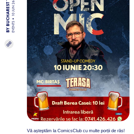
BY BUCHAREST TEAM
10 JUN 26
EVENTS
Vă așteptăm la ComicsClub cu multe porții de râs!