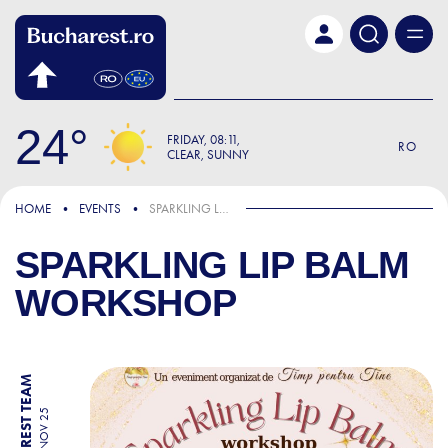
Skip to main content
24
FRIDAY
08:11
RO
CLEAR, SUNNY
HOME
EVENTS
SPARKLING LIP BALM WORKSHOP
SPARKLING LIP BALM
WORKSHOP
BY BUCHAREST TEAM
12 NOV 25