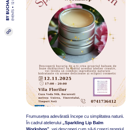
EVENTS
Frumusețea adevărată începe cu simplitatea naturii.
În cadrul atelierului
„Sparkling Lip Balm
Workshop”
, vei descoperi cum să-ți creezi propriul