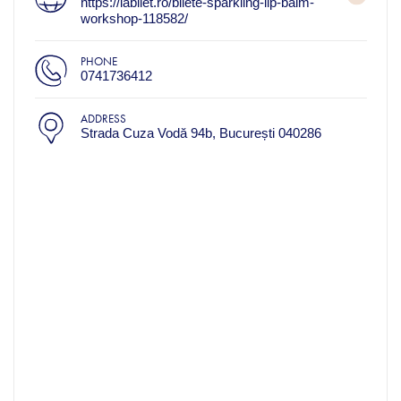
https://iabilet.ro/bilete-sparkling-lip-balm-
workshop-118582/
PHONE
0741736412
ADDRESS
Strada Cuza Vodă 94b, București 040286