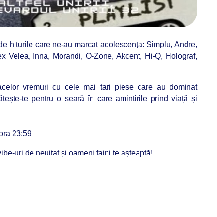
 de hiturile care ne-au marcat adolescența
: Simplu, Andre,
ex Velea, Inna, Morandi, O-Zone, Akcent, Hi-Q, Holograf,
elor vremuri cu cele mai tari piese care au dominat
ătește-te pentru o seară în care amintirile prind viață și
 ora 23:59
be-uri de neuitat și oameni faini te așteaptă!