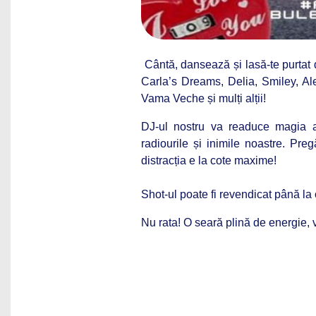
Cântă, dansează și lasă-te purtat
Carla’s Dreams, Delia, Smiley, Al
Vama Veche și mulți alții!
DJ-ul nostru
va readuce magia ac
radiourile și inimile noastre. Preg
distracția e la cote maxime!
Shot-ul poate fi revendicat până la
Nu rata!
O seară plină de energie, vi