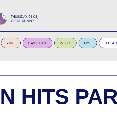
THURSDAY
01:08
CLEAR, SUNNY
VISIT
HAVE FUN
WORK
LIVE
LOCAT
 HITS PAR