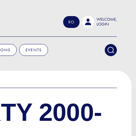
WELCOME,
RO
LOGIN
IONS
EVENTS
TY 2000-