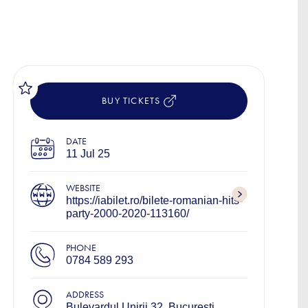
BUY TICKETS
DATE
11 Jul 25
WEBSITE
https://iabilet.ro/bilete-romanian-hits-
party-2000-2020-113160/
PHONE
0784 589 293
ADDRESS
Bulevardul Unirii 32, București