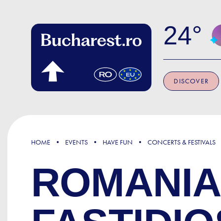
Skip to main content
24
DISCOVER
HOME
EVENTS
HAVE FUN
CONCERTS & FESTIVALS
ROMANIA 