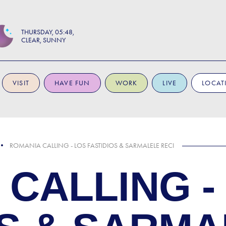
THURSDAY
05:48
CLEAR, SUNNY
VISIT
HAVE FUN
WORK
LIVE
LOCAT
ROMANIA CALLING - LOS FASTIDIOS & SARMALELE RECI
CALLING -