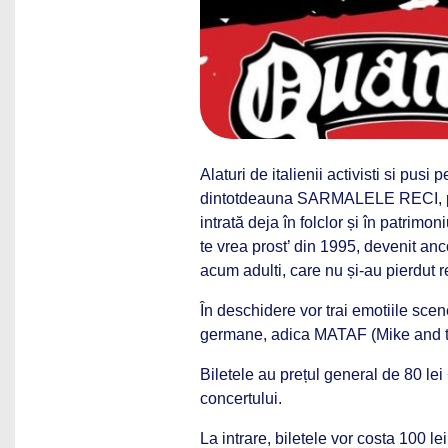
Alaturi de italienii activisti si pus
dintotdeauna SARMALELE RECI, prob
intrată deja în folclor și în patrim
te vrea prost’ din 1995, devenit anc
acum adulti, care nu și-au pierdut 
În deschidere vor trai emotiile sc
germane, adica MATAF (Mike and
Biletele au prețul general de 80 lei
concertului.
La intrare, biletele vor costa 100 le