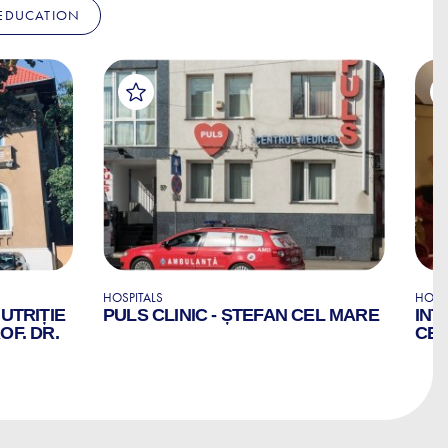
EDUCATION
HOSPITALS
HOSP
NUTRIȚIE
PULS CLINIC - ȘTEFAN CEL MARE
INT
OF. DR.
CE