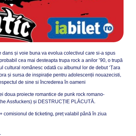
i pe dans și voie buna va evolua colectivul care si-a spus
abil cea mai desteapta trupa rock a anilor ’90, o trupă
oniul cultural românesc odată cu albumul lor de debut ‘Țara
ora și sursa de inspirație pentru adolescenții nouazecisti,
respectul de sine si încrederea în oameni
enei doua proiecte romantice de punk rock romano-
 the Assfuckers) și DESTRUCȚIE PLĂCUTĂ.
 + comisionul de ticketing, preț valabil până în ziua
i.