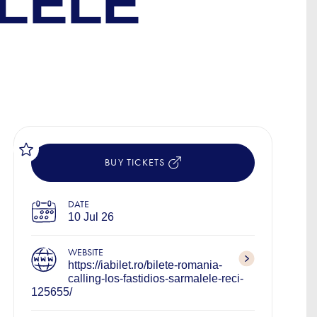
ALELE
BUY TICKETS
DATE
10 Jul 26
WEBSITE
https://iabilet.ro/bilete-romania-
calling-los-fastidios-sarmalele-reci-
125655/