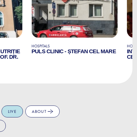
HOSPITALS
HOSP
NUTRIȚIE
PULS CLINIC - ȘTEFAN CEL MARE
INT
OF. DR.
CE
LIVE
ABOUT