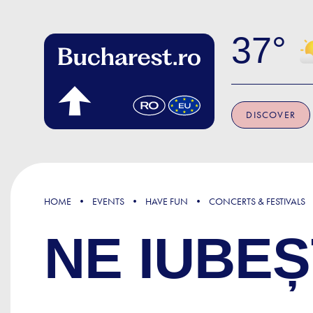
Skip to main content
37
DISCOVER
HOME
EVENTS
HAVE FUN
CONCERTS & FESTIVALS
NE IUBEȘ