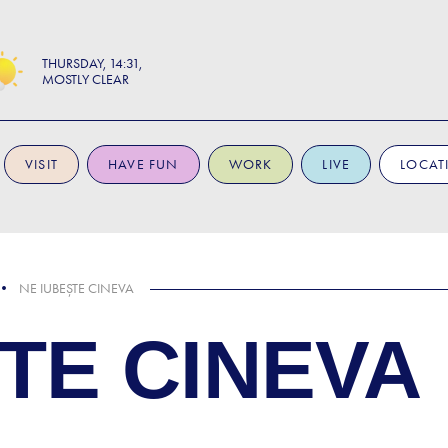
THURSDAY
14:31
MOSTLY CLEAR
VISIT
HAVE FUN
WORK
LIVE
LOCAT
NE IUBEȘTE CINEVA
TE CINEVA