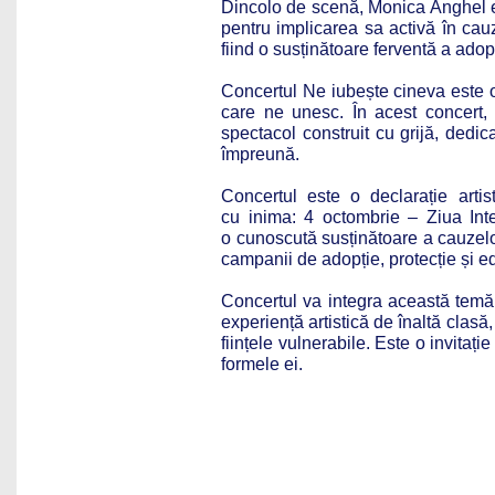
Dincolo de scenă, Monica Anghel es
pentru implicarea sa activă în cauz
fiind o susținătoare ferventă a adopț
Concertul Ne iubește cineva este o in
care ne unesc. În acest concert, M
spectacol construit cu grijă, dedi
împreună.
Concertul este o declarație artis
cu inima: 4 octombrie – Ziua Int
o cunoscută susținătoare a cauzelo
campanii de adopție, protecție și e
Concertul va integra această temă 
experiență artistică de înaltă clasă,
ființele vulnerabile. Este o invitație 
formele ei.