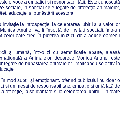
te o voce a empatiei și responsabilității. Este cunoscută
e sociale, în special cele legate de protecția animalelor,
iei, educației și bunăstării acestora.
vitație la introspecție, la celebrarea iubirii și a valorilor
onica Anghel va fi însoțită de invitați speciali, într-un
cat celor care cred în puterea muzicii de a aduce oamenii
tică și umană, într-o zi cu semnificație aparte, aleasă
ernațională a Animalelor, deoarece Monica Anghel este
r legate de bunăstarea animalelor, implicându-se activ în
ducație.
în mod subtil și emoționant, oferind publicului nu doar o
 ci și un mesaj de responsabilitate, empatie și grijă față de
la reflecție, la solidaritate și la celebrarea iubirii – în toate