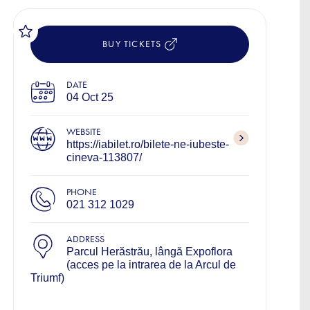
BUY TICKETS
DATE
04 Oct 25
WEBSITE
https://iabilet.ro/bilete-ne-iubeste-
cineva-113807/
PHONE
021 312 1029
ADDRESS
Parcul Herăstrău, lângă Expoflora
(acces pe la intrarea de la Arcul de
Triumf)