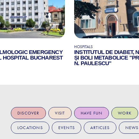
HOSPITALS
LMOLOGIC EMERGENCY
INSTITUTUL DE DIABET, 
L HOSPITAL BUCHAREST
ȘI BOLI METABOLICE "PR
N. PAULESCU"
DISCOVER
VISIT
HAVE FUN
WORK
LOCATIONS
EVENTS
ARTICLES
NEWS