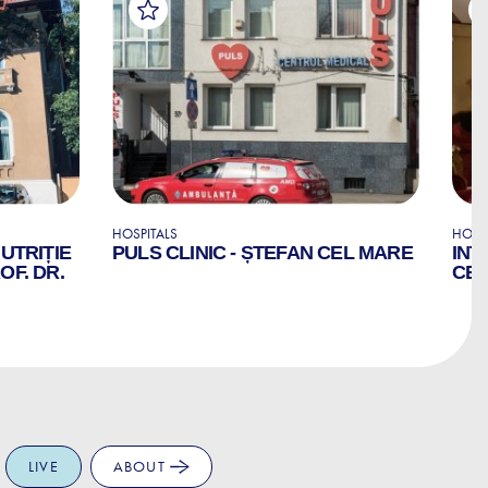
HOSPITALS
HOSP
NUTRIȚIE
PULS CLINIC - ȘTEFAN CEL MARE
INT
OF. DR.
CE
LIVE
ABOUT