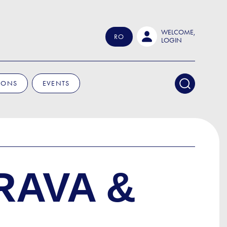
WELCOME,
RO
LOGIN
IONS
EVENTS
RAVA &