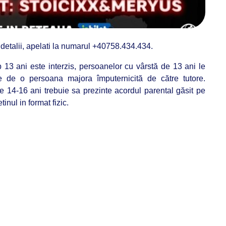
detalii, apelati la numarul +40758.434.434.
13 ani este interzis, persoanelor cu vârstă de 13 ani le
e de o persoana majora împuternicită de către tutore.
e 14-16 ani trebuie sa prezinte acordul parental găsit pe
inul in format fizic.