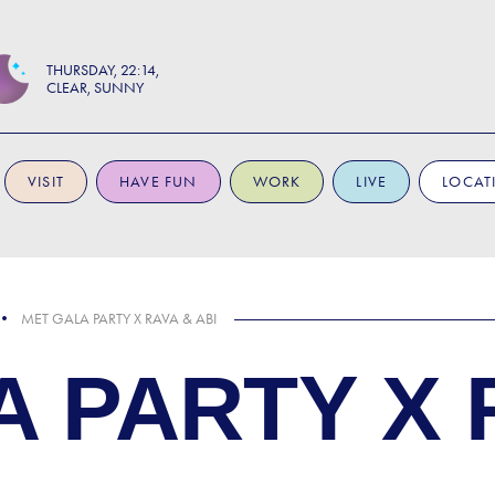
THURSDAY
22:14
CLEAR, SUNNY
VISIT
HAVE FUN
WORK
LIVE
LOCAT
MET GALA PARTY X RAVA & ABI
 PARTY X 