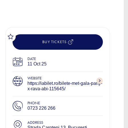
BUY TICKETS
DATE
11 Oct 25
WEBSITE
https://iabilet.ro/bilete-met-gala-party-
x-rava-abi-115645/
PHONE
0723 226 266
ADDRESS
Strada Caroteni 13, București