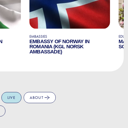
EMBASSIES
EDUC
N
EMBASSY OF NORWAY IN
MAR
ROMANIA (KGL NORSK
SC
AMBASSADE)
LIVE
ABOUT