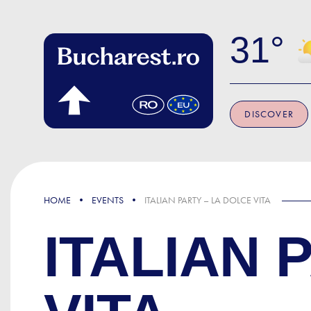
Skip to main content
31
DISCOVER
HOME
EVENTS
ITALIAN PARTY – LA DOLCE VITA
ITALIAN 