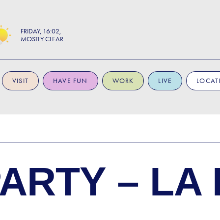
FRIDAY
16:02
MOSTLY CLEAR
VISIT
HAVE FUN
WORK
LIVE
LOCAT
PARTY – LA