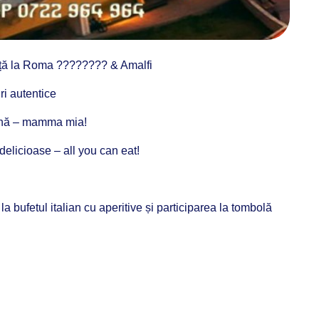
nță la Roma
????????
& Amalfi
ri autentice
n
ă – mamma mia!
delicioase – all you can eat!
 la bufetul
italian
cu aperitive și participarea la tombolă