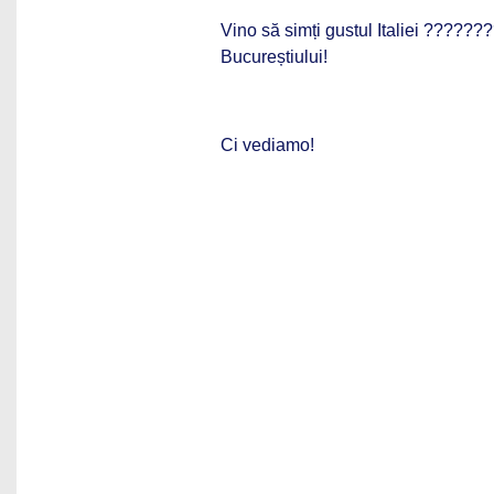
Vino să simți gustul Italiei
???????
Bucureștiului!
Ci vediamo!