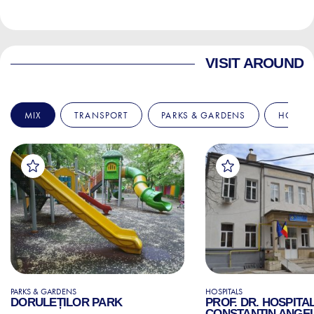
VISIT AROUND
MIX
TRANSPORT
PARKS & GARDENS
HOSPIT
PARKS & GARDENS
HOSPITALS
DORULEȚILOR PARK
PROF. DR. HOSPITA
CONSTANTIN ANGE