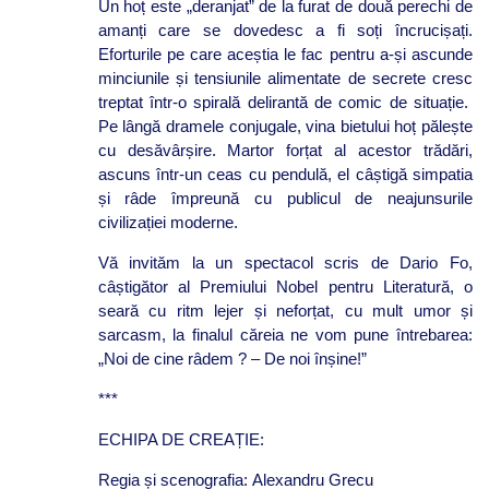
Un hoț este „deranjat” de la furat de două perechi de
amanți care se dovedesc a fi soți încrucișați.
Eforturile pe care aceștia le fac pentru a-și ascunde
minciunile și tensiunile alimentate de secrete cresc
treptat într-o spirală delirantă de comic de situație.
Pe lângă dramele conjugale, vina bietului hoț pălește
cu desăvârșire. Martor forțat al acestor trădări,
ascuns într-un ceas cu pendulă, el câștigă simpatia
și râde împreună cu publicul de neajunsurile
civilizației moderne.
Vă invităm la un spectacol scris de Dario Fo,
câștigător al Premiului Nobel pentru Literatură, o
seară cu ritm lejer și neforțat, cu mult umor și
sarcasm, la finalul căreia ne vom pune întrebarea:
„Noi de cine râdem ? – De noi înșine!”
***
ECHIPA DE CREAȚIE:
Regia și scenografia: Alexandru Grecu