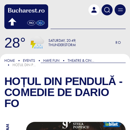
Skip to main content
28
SATURDAY
20:49
RO
THUNDERSTORM
HOME
EVENTS
HAVE FUN
THEATRE & CINEMA
HOȚUL DIN PENDULĂ - COMEDIE DE DARIO FO
HOȚUL DIN PENDULĂ -
COMEDIE DE DARIO
FO