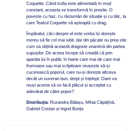
Coquette. Când trufia este alimentată în mod
constant, aceasta se transformă în prostie. O
poveste cu haz, cu răsturnări de situație și cu tâlc, la
care Teatrul Coquette vă așteaptă cu drag.
Împăratul, căci despre el este vorba își dorește
mereu să fie cel mai iubit, dar din păcate nu prea stie
cum sa obțină această dragoste unanimă din partea
supușilor. De aceea începe să creadă că prin
apariția lui în public în haine care mai de care mai
frumoase sau mai sclipitoare reușește să-și
cucerească poporul, care nu-și dorește altceva
decât un suveran bun, drept și înțelept. Oare va
reuși acesta să se facă plăcut și acceptat cu
adevărat de către popor?
Distribuția
: Ruxandra Bălașu, Mihai Căpățînă,
Gabriel Costan și Ingrid Bonța