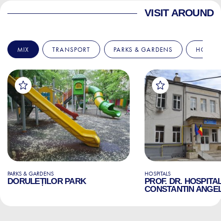
VISIT AROUND
MIX
TRANSPORT
PARKS & GARDENS
HOSPIT
PARKS & GARDENS
HOSPITALS
DORULEȚILOR PARK
PROF. DR. HOSPITA
CONSTANTIN ANGE