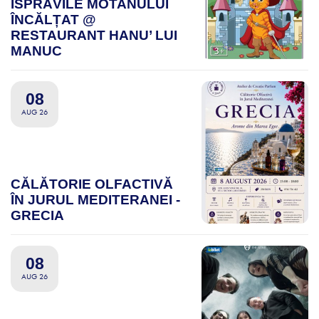
ISPRĂVILE MOTANULUI
ÎNCĂLȚAT @
RESTAURANT HANU’ LUI
MANUC
08
AUG 26
CĂLĂTORIE OLFACTIVĂ
ÎN JURUL MEDITERANEI -
GRECIA
08
AUG 26