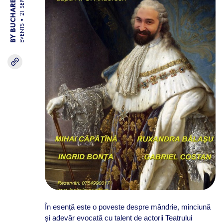
BY BUCHAREST TEAM
21 SEP 25
EVENTS
În esență este o poveste despre mândrie, minciună
și adevăr evocată cu talent de actorii Teatrului