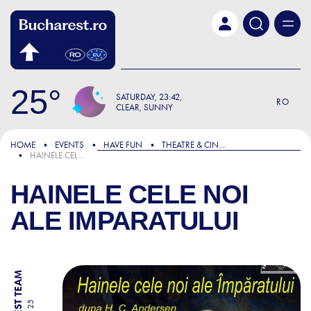
Skip to main content
25
SATURDAY
23:42
RO
CLEAR, SUNNY
HOME
EVENTS
HAVE FUN
THEATRE & CINEMA
HAINELE CELE NOI ALE IMPARATULUI
HAINELE CELE NOI
ALE IMPARATULUI