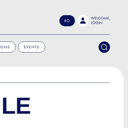
WELCOME,
RO
LOGIN
IONS
EVENTS
ILE