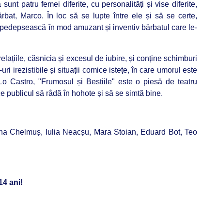
unt patru femei diferite, cu personalități și vise diferite,
rbat, Marco. În loc să se lupte între ele și să se certe,
ă pedepsească în mod amuzant și inventiv bărbatul care le-
țiile, căsnicia și excesul de iubire, și conține schimburi
uri irezistibile și situații comice istețe, în care umorul este
 Lo Castro, "Frumosul și Bestiile" este o piesă de teatru
e publicul să râdă în hohote și să se simtă bine.
ana Chelmuș, Iulia Neacșu, Mara Stoian, Eduard Bot, Teo
4 ani!