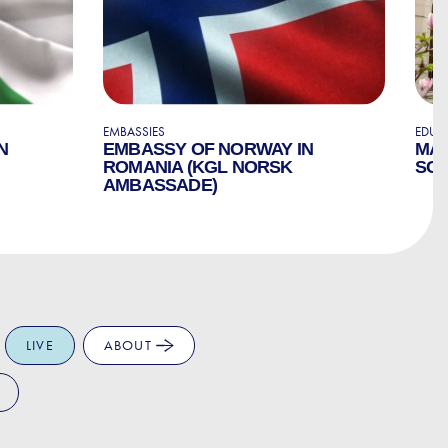
EMBASSIES
EDUC
N
EMBASSY OF NORWAY IN
MAR
ROMANIA (KGL NORSK
SC
AMBASSADE)
LIVE
ABOUT