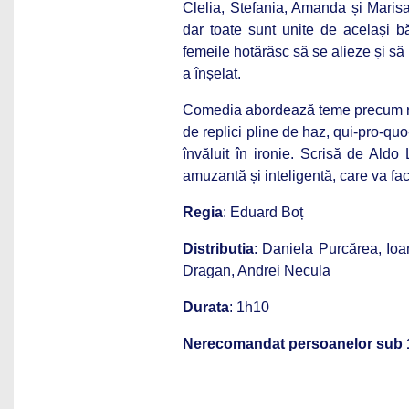
Clelia, Stefania, Amanda și Marisa s
dar toate sunt unite de același bă
femeile hotărăsc să se alieze și s
a înșelat.
Comedia abordează teme precum rela
de replici pline de haz, qui-pro-quo-
învăluit în ironie. Scrisă de Aldo
amuzantă și inteligentă, care va fac
Regia
: Eduard Boț
Distributia
: Daniela Purcărea, Io
Dragan, Andrei Necula
Durata
: 1h10
Nerecomandat persoanelor sub 1