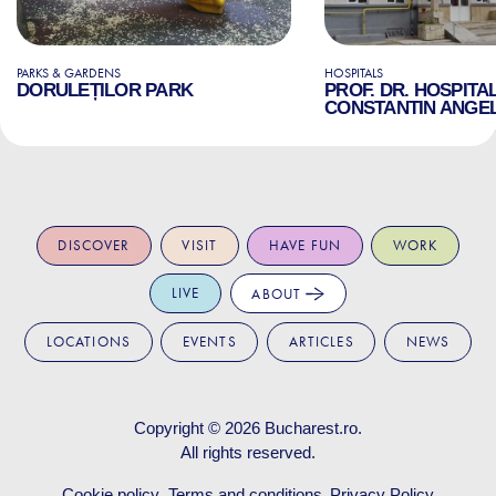
PARKS & GARDENS
HOSPITALS
DORULEȚILOR PARK
PROF. DR. HOSPITA
CONSTANTIN ANGE
DISCOVER
VISIT
HAVE FUN
WORK
LIVE
ABOUT
LOCATIONS
EVENTS
ARTICLES
NEWS
Copyright © 2026
Bucharest.ro
.
All rights reserved.
Cookie policy
Terms and conditions
Privacy Policy