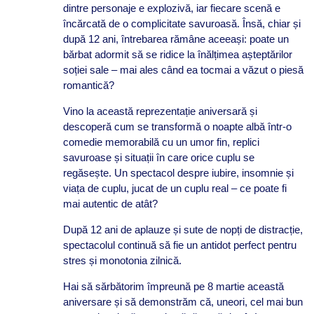
dintre personaje e explozivă, iar fiecare scenă e
încărcată de o complicitate savuroasă. Însă, chiar și
după 12 ani, întrebarea rămâne aceeași: poate un
bărbat adormit să se ridice la înălțimea așteptărilor
soției sale – mai ales când ea tocmai a văzut o piesă
romantică?
Vino la această reprezentație aniversară și
descoperă cum se transformă o noapte albă într-o
comedie memorabilă cu un umor fin, replici
savuroase și situații în care orice cuplu se
regăsește.
Un spectacol despre iubire, insomnie și
viața de cuplu, jucat de un cuplu real – ce poate fi
mai autentic de atât?
După 12 ani de aplauze și sute de nopți de distracție,
spectacolul continuă să fie un antidot perfect pentru
stres și monotonia zilnică.
Hai să sărbătorim împreună pe 8 martie această
aniversare și să demonstrăm că, uneori, cel mai bun