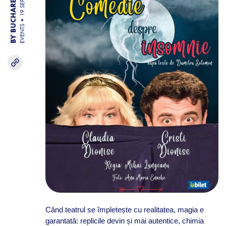
BY BUCHAREST TEAM
19 SEP 25
EVENTS
Când teatrul se împletește cu realitatea, magia e
garantată: replicile devin și mai autentice, chimia