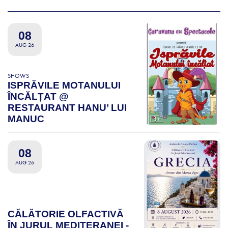
08
AUG 26
SHOWS
ISPRĂVILE MOTANULUI
ÎNCĂLȚAT @
RESTAURANT HANU’ LUI
MANUC
08
AUG 26
CĂLĂTORIE OLFACTIVĂ
ÎN JURUL MEDITERANEI -