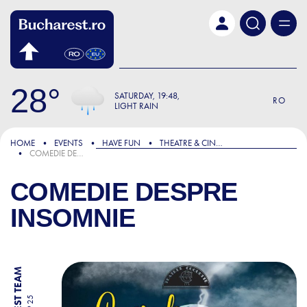
Skip to main content
28
SATURDAY
19:48
RO
LIGHT RAIN
HOME
EVENTS
HAVE FUN
THEATRE & CINEMA
COMEDIE DESPRE INSOMNIE
COMEDIE DESPRE
INSOMNIE