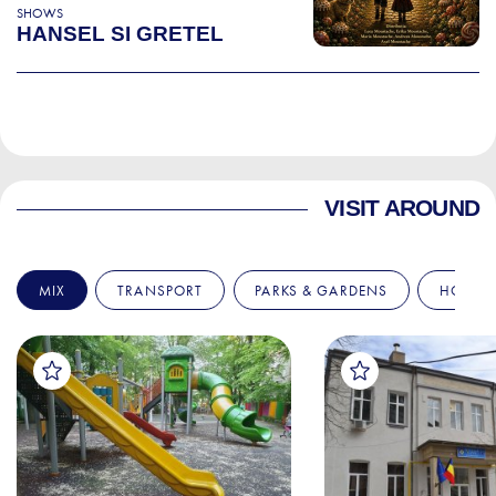
SHOWS
HANSEL SI GRETEL
VISIT AROUND
MIX
TRANSPORT
PARKS & GARDENS
HOSPIT