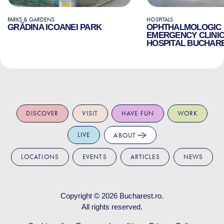
PARKS & GARDENS
HOSPITALS
GRĂDINA ICOANEI PARK
OPHTHALMOLOGIC
EMERGENCY CLINI
HOSPITAL BUCHAR
DISCOVER
VISIT
HAVE FUN
WORK
LIVE
ABOUT
LOCATIONS
EVENTS
ARTICLES
NEWS
Copyright © 2026
Bucharest.ro
.
All rights reserved.