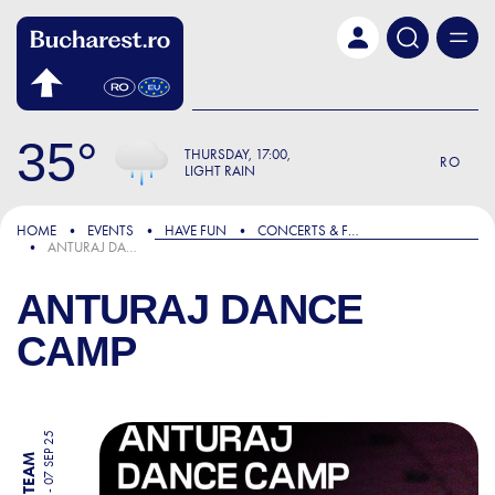
Skip to main content
35
THURSDAY
17:00
RO
LIGHT RAIN
HOME
EVENTS
HAVE FUN
CONCERTS & FESTIVALS
ANTURAJ DANCE CAMP
ANTURAJ DANCE
CAMP
04 SEP 25 - 07 SEP 25