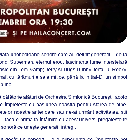
iață unor coloane sonore care au definit generații – de la
 Bond, Superman, eternul erou, fascinanta lume interstelară
asic din Tom &amp; Jerry și Bugs Bunny, forța lui Rocky,
aft cu tărâmurile sale mitice, până la Initial-D, un simbol
alină.
uă călătorie alături de Orchestra Simfonică București, acolo
e împletește cu pasiunea noastră pentru starea de bine.
telor noastre anterioare sau ne-ai urmărit activitatea, știi
 Dacă e prima ta întâlnire cu acest univers, pregătește-te
 sonoră ce unește generații întregi.
t decât un concert – e o experiență ce împletește noi