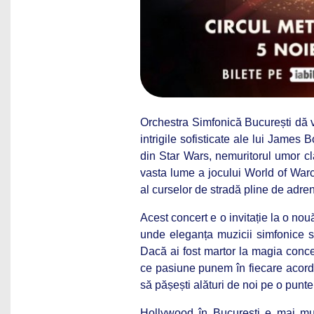
Orchestra Simfonică București dă v
intrigile sofisticate ale lui James
din Star Wars, nemuritorul umor cl
vasta lume a jocului World of Warcr
al curselor de stradă pline de adren
Acest concert e o invitație la o no
unde eleganța muzicii simfonice s
Dacă ai fost martor la magia concer
ce pasiune punem în fiecare acord.
să pășești alături de noi pe o punte
Hollywood în București e mai mul