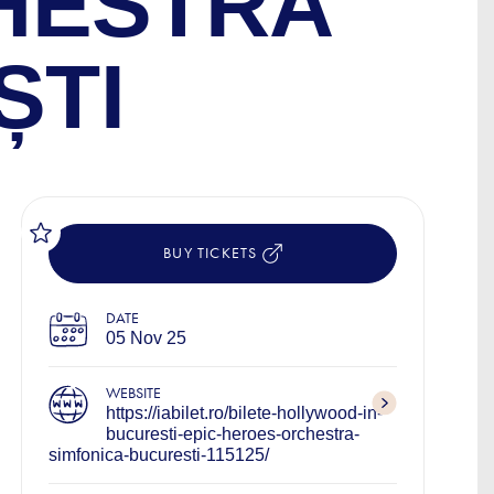
CHESTRA
ȘTI
BUY TICKETS
DATE
05 Nov 25
WEBSITE
https://iabilet.ro/bilete-hollywood-in-
bucuresti-epic-heroes-orchestra-
simfonica-bucuresti-115125/