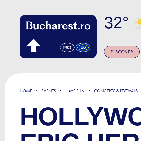
Skip to main content
32
DISCOVER
HOME
EVENTS
HAVE FUN
CONCERTS & FESTIVALS
HOLLYWO