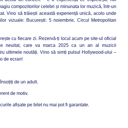
magiu compozitorilor celebri și minunata lor muzică, într-un
at. Vino să trăiești această experiență unică, acolo unde
lor vizuale: București: 5 noiembrie, Circul Metropolitan
 crește cu fiecare zi. Rezervă-ți locul acum pe site-ul oficial
de neuitat, care va marca 2025 ca un an al muzicii
u ultimele noutăți. Vino să simți pulsul Hollywood-ului –
lo de ecran!
însoțiți de un adult.
erent de motiv.
urile afișate pe bilet nu mai pot fi garantate.