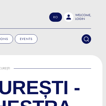
WELCOME,
RO
LOGIN
IONS
EVENTS
CUREȘTI
REȘTI -