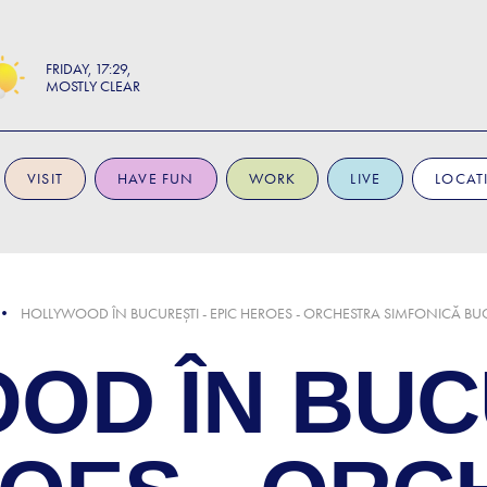
FRIDAY
17:29
MOSTLY CLEAR
VISIT
HAVE FUN
WORK
LIVE
LOCAT
HOLLYWOOD ÎN BUCUREȘTI - EPIC HEROES - ORCHESTRA SIMFONICĂ BU
OD ÎN BUCU