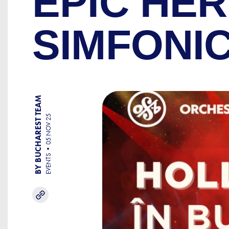
EPIC HE
SIMFONI
BY BUCHAREST TEAM
05 NOV 25
EVENTS