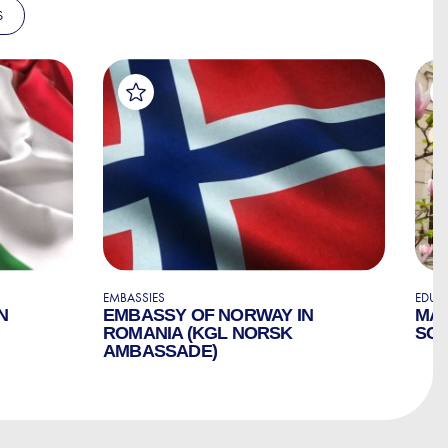
S
EMBASSIES
EDUC
N
EMBASSY OF NORWAY IN
MAR
ROMANIA (KGL NORSK
SC
AMBASSADE)