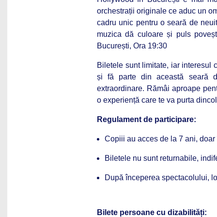
orchestrații originale ce aduc un o
cadru unic pentru o seară de neuit
muzica dă culoare și puls povești
București, Ora 19:30
Biletele sunt limitate, iar interesul
și fă parte din această seară 
extraordinare. Rămâi aproape pentr
o experiență care te va purta dinco
Regulament de participare:
Copiii au acces de la 7 ani, doar 
Biletele nu sunt returnabile, indif
După începerea spectacolului, loc
Bilete persoane cu dizabilități: