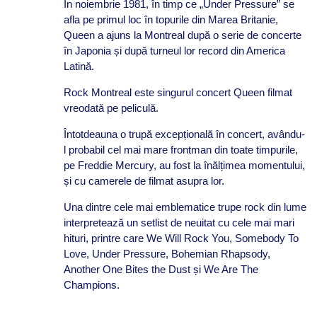
În noiembrie 1981, în timp ce „Under Pressure” se
afla pe primul loc în topurile din Marea Britanie,
Queen a ajuns la Montreal după o serie de concerte
în Japonia și după turneul lor record din America
Latină.
Rock Montreal este singurul concert Queen filmat
vreodată pe peliculă.
Întotdeauna o trupă excepțională în concert, avându-
l probabil cel mai mare frontman din toate timpurile,
pe Freddie Mercury, au fost la înălțimea momentului,
și cu camerele de filmat asupra lor.
Una dintre cele mai emblematice trupe rock din lume
interpretează un setlist de neuitat cu cele mai mari
hituri, printre care We Will Rock You, Somebody To
Love, Under Pressure, Bohemian Rhapsody,
Another One Bites the Dust și We Are The
Champions.