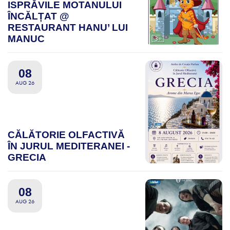
ISPRĂVILE MOTANULUI
ÎNCĂLȚAT @
RESTAURANT HANU’ LUI
MANUC
08
AUG 26
CĂLĂTORIE OLFACTIVĂ
ÎN JURUL MEDITERANEI -
GRECIA
08
AUG 26