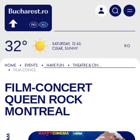
Skip to main content
32
SATURDAY
12:43
RO
CLEAR, SUNNY
HOME
EVENTS
HAVE FUN
THEATRE & CINEMA
FILM-CONCERT QUEEN ROCK MONTREAL
FILM-CONCERT
QUEEN ROCK
MONTREAL