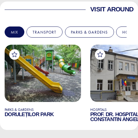
VISIT AROUND
MIX
TRANSPORT
PARKS & GARDENS
HOSPIT
PARKS & GARDENS
HOSPITALS
DORULEȚILOR PARK
PROF. DR. HOSPITA
CONSTANTIN ANGE