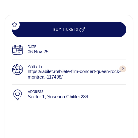
BUY TICKETS
DATE
06 Nov 25
WEBSITE
https://iabilet.ro/bilete-film-concert-queen-rock-
montreal-117498/
ADDRESS
Sector 1, Șoseaua Chitilei 284